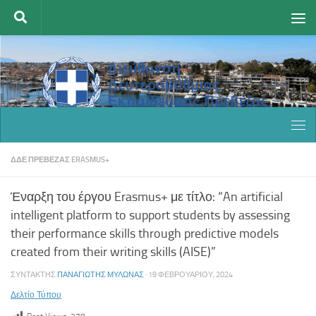
Skip to content
ΔΔΕ ΠΡΕΒΕΖΑΣ ERASMUS+
Έναρξη του έργου Erasmus+ με τίτλο: “An artificial
intelligent platform to support students by assessing
their performance skills through predictive models
created from their writing skills (AISE)”
ΣΥΝΤΆΚΤΗΣ
ΠΑΝΑΓΙΏΤΗΣ ΜΥΛΩΝΆΣ
·
19 ΦΕΒΡΟΥΑΡΊΟΥ, 2024
Δελτίο Τύπου