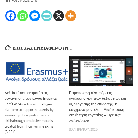
Post Views:
278
ΊΣΩΣ ΣΑΣ ΕΝΔΙΑΦΈΡΟΥΝ…
Δελτίο τύπου εναρκτήριας
Παρουσίαση πλατφόρμας
συνάντησης του έργου Erasmus+
ανάλυσης γραπτών δεξιοτήτων και
με τίτλο:“An artificial intelligent
αξιολόγησης της επίδοσης με
platform to support students by
σύγχρονα μοντέλα – Διαδικτυακή
assessing their performance
συνάντηση εργασίας – Πρέβεζα |
skillsthrough predictive models
29/04/2026
created from their writing skills
30 ΑΠΡΙΛΊΟΥ, 2026
(AISE)”