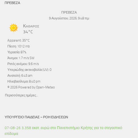
ΠΡΕΒΕΖΑ
ΠΡΕΒΕΖΑ
9 Αυγούστου, 2026, 9:48 πμ
Καθαρός
34°C
Apparent: 35°C
Πίεση: 1012 mb
Υγρασία: 87%
Άνεμοι: 1.7 m/s SW
Ριπές ανέμου: 9.6 m/s
Υπεριώδης ακτινοβολία (UV): 0
Ανατολή: 6:45 am
Ηλιοβασίλεμα: 8:40 pm
© 2026 Powered by Open-Meteo
Περισσότερες ημέρες...
ΥΠΟΥΡΓΕΊΟ ΠΑΙΔΕΊΑΣ – ΡΟΉ ΕΙΔΉΣΕΩΝ
07-08-26 3,358 εκατ. ευρώ στο Πανεπιστήμιο Κρήτης για το στεγαστικό
επίδομα