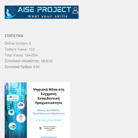
ΣΤΑΤΙΣΤΙΚΆ
Online Visitors:
0
Today's Views:
102
Total Views:
194.054
Συνολικοί επισκέπτες:
56.629
Συνολικά Άρθρα:
630