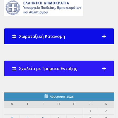
Χωροταξική Κατανομή
Σχολεία με Τμήματα Ενταξης
Αύγουστος 2026
Δ
Τ
Τ
Π
Π
Σ
Κ
1
2
3
4
5
6
7
8
9