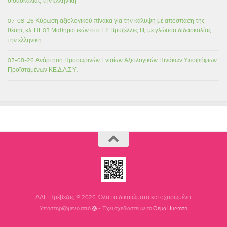
διδασκαλίας την ελληνική
07-08-26 Κύρωση αξιολογικού πίνακα για την κάλυψη με απόσπαση της
θέσης κλ. ΠΕ03 Μαθηματικών στο ΕΣ Βρυξέλλες ΙΙΙ, με γλώσσα διδασκαλίας
την ελληνική
07-08-26 Ανάρτηση Προσωρινών Ενιαίων Αξιολογικών Πινάκων Υποψήφιων
Προϊσταμένων ΚΕ.Δ.Α.Σ.Υ.
ΔΔΕ Πρέβεζας © 2026. Όλα τα δικαιώματα κατοχυρωμένα.
Υποστηριζόμενο από
- Έχει σχεδιαστεί με το
Θέμα Ηueman