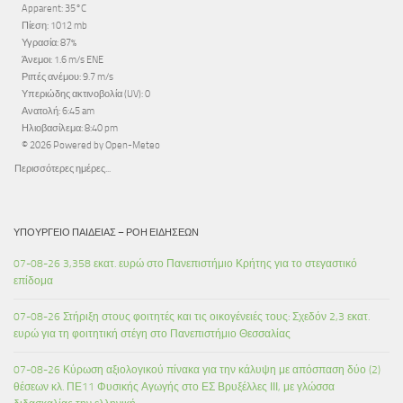
Apparent: 35°C
Πίεση: 1012 mb
Υγρασία: 87%
Άνεμοι: 1.6 m/s ENE
Ριπές ανέμου: 9.7 m/s
Υπεριώδης ακτινοβολία (UV): 0
Ανατολή: 6:45 am
Ηλιοβασίλεμα: 8:40 pm
© 2026 Powered by Open-Meteo
Περισσότερες ημέρες...
ΥΠΟΥΡΓΕΊΟ ΠΑΙΔΕΊΑΣ – ΡΟΉ ΕΙΔΉΣΕΩΝ
07-08-26 3,358 εκατ. ευρώ στο Πανεπιστήμιο Κρήτης για το στεγαστικό
επίδομα
07-08-26 Στήριξη στους φοιτητές και τις οικογένειές τους: Σχεδόν 2,3 εκατ.
ευρώ για τη φοιτητική στέγη στο Πανεπιστήμιο Θεσσαλίας
07-08-26 Κύρωση αξιολογικού πίνακα για την κάλυψη με απόσπαση δύο (2)
θέσεων κλ. ΠΕ11 Φυσικής Αγωγής στο ΕΣ Βρυξέλλες ΙΙΙ, με γλώσσα