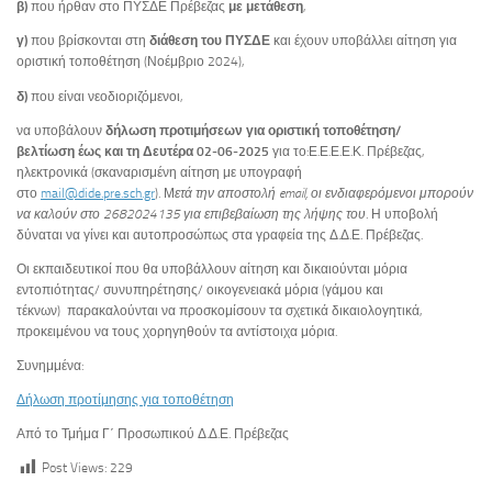
β)
που ήρθαν στο ΠΥΣΔΕ Πρέβεζας
με μετάθεση
,
γ)
που βρίσκονται στη
διάθεση του ΠΥΣΔΕ
και έχουν υποβάλλει αίτηση για
οριστική τοποθέτηση (Νοέμβριο 2024),
δ)
που είναι νεοδιοριζόμενοι,
να υποβάλουν
δήλωση προτιμήσεων για οριστική τοποθέτηση/
βελτίωση
έως και τη Δευτέρα 02-06-2025
για το:Ε.Ε.Ε.Ε.Κ. Πρέβεζας,
ηλεκτρονικά (σκαναρισμένη αίτηση με υπογραφή
στο
mail@dide.pre.sch.gr
). Μ
ετά την αποστολή email, οι ενδιαφερόμενοι μπορούν
να καλούν στο 2682024135 για επιβεβαίωση της λήψης του
. Η υποβολή
δύναται να γίνει και αυτοπροσώπως στα γραφεία της Δ.Δ.Ε. Πρέβεζας.
Οι εκπαιδευτικοί που θα υποβάλλουν αίτηση και δικαιούνται μόρια
εντοπιότητας/ συνυπηρέτησης/ οικογενειακά μόρια (γάμου και
τέκνων) παρακαλούνται να προσκομίσουν τα σχετικά δικαιολογητικά,
προκειμένου να τους χορηγηθούν τα αντίστοιχα μόρια.
Συνημμένα:
Δήλωση προτίμησης για τοποθέτηση
Από το Τμήμα Γ΄ Προσωπικού Δ.Δ.Ε. Πρέβεζας
Post Views:
229