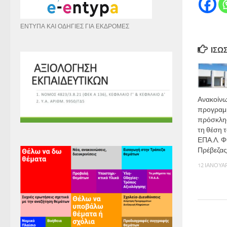
ΕΝΤΥΠΑ ΚΑΙ ΟΔΗΓΙΕΣ ΓΙΑ ΕΚΔΡΟΜΕΣ
ΊΣΩ
Ανακοίν
προγραμμ
πρόσκλη
τη θέση 
ΕΠΑ.Λ. Φ
Πρέβεζας
12 ΙΑΝΟΥΑΡ