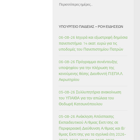
Περισσότερες ημέρες...
ΥΠΟΥΡΓΕΊΟ ΠΑΙΔΕΊΑΣ – ΡΟΉ ΕΙΔΉΣΕΩΝ
06-08-26 Ισχυρά και εξωστρεφή δημόσια
πανεπιστήμια: 14 εκατ. ευρώ για τις
υποδομές του Πανεπιστημίου Πατρών
06-08-26 Πρόγραμμα συνέντευξης
υποψηφίου για την πλήρωση της
κενούμενης θέσης Διευθυντή Π.ΕΠΑ.Λ.
Ακρωτηρίου
05-08-26 Συλλυπητήρια ανακοίνωση
του ΥΠΑΙΘΑ για την απώλεια του
Θοδωρή Κατσωνόπουλου
05-08-26 Ανάκληση Απόσπασης
Εκπαιδευτικού Α/θμιας Εκπ/σης σε
Περιφερειακή Διεύθυνση Α/θμιας και Β/
θμιας Εκπ/σης για τα σχολικά έτη 2026-