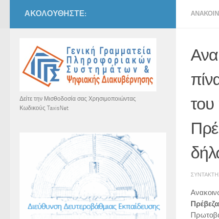
ΑΚΟΛΟΥΘΉΣΤΕ:
ΑΝΑΚΟΙΝ
Ανα
πίνα
του
Δείτε την Μισθοδοσία σας Χρησιμοποιώντας
Κωδικούς TaxisNet
Πρέ
δήλ
ΣΥΝΤΆΚΤ
Ανακοιν
Πρέβεζα
Πρωτοβά