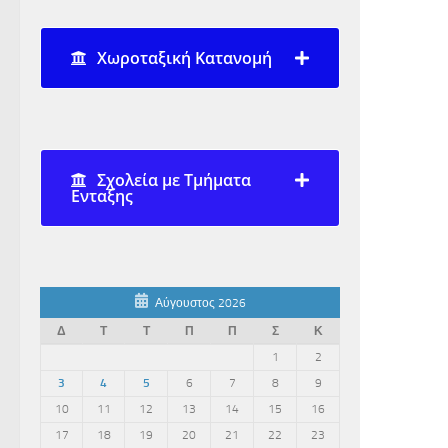
Χωροταξική Κατανομή
Σχολεία με Τμήματα
Ενταξης
Αύγουστος 2026
Δ
Τ
Τ
Π
Π
Σ
Κ
1
2
3
4
5
6
7
8
9
10
11
12
13
14
15
16
17
18
19
20
21
22
23