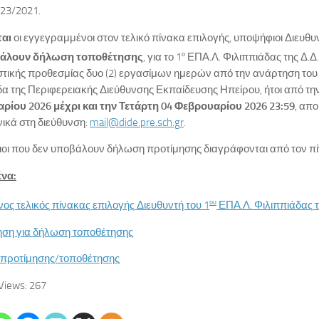
823/2021.
αι
οι εγγεγραμμένοι στον τελικό πίνακα επιλογής, υποψήφιοι Διευθυ
άλουν
δήλωση τοποθέτησης
, για το 1
ΕΠΑ.Λ. Φιλιππιάδας της Δ.Δ.
ο
τικής προθεσμίας δυο (2) εργασίμων ημερών από την ανάρτηση του 
δα της Περιφερειακής Διεύθυνσης Εκπαίδευσης Ηπείρου, ήτοι από τη
ρίου 2026 μέχρι και την Τετάρτη 04 Φεβρουαρίου 2026 23:59
, απο
ικά στη διεύθυνση:
mail@dide.pre.sch.gr
.
οι που δεν υποβάλουν δήλωση προτίμησης διαγράφονται από τον πί
να:
ς τελικός πίνακας επιλογής Διευθυντή του 1
ΕΠΑ.Λ. Φιλιππιάδας τ
ου
ση για δήλωση τοποθέτησης
προτίμησης/τοποθέτησης
Views:
267