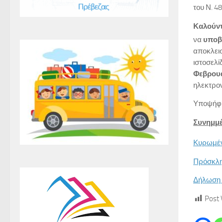
του Ν. 4
Καλούντ
να
υποβ
αποκλεισ
ιστοσελί
Φεβρουα
ηλεκτρον
Υποψήφι
Συνημμέ
Κυρωμένο
Πρόσκλη
Δήλωση 
Post 