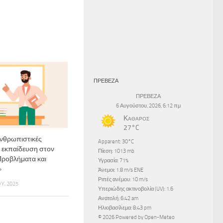
ΠΡΕΒΕΖΑ
ΠΡΕΒΕΖΑ
6 Αυγούστου, 2026, 6:12 πμ
Καθαρός
27°C
νθρωπιστικές
Apparent: 30°C
 εκπαίδευση στον
Πίεση: 1013 mb
Προβλήματα και
Υγρασία: 71%
»
Άνεμοι: 1.8 m/s ENE
Ριπές ανέμου: 10 m/s
Υ, 2025
Υπεριώδης ακτινοβολία (UV): 1.6
Ανατολή: 6:42 am
Ηλιοβασίλεμα: 8:43 pm
© 2026 Powered by Open-Meteo