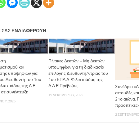
Σ ΣΑΣ ΕΝΔΙΑΦΈΡΟΥΝ…
ωση
Πίνακες Δεκτών – Μη Δεκτών
ατισμού και
υποψηφίων για τη διαδικασία
σης υποψηφίων για
επιλογής Διευθυντή/ντριας του
του Διευθυντή του 1ου
1ου ΕΠΑ.Λ. Φιλιππιάδας της
ιλιππιάδας της Δ.Ε.
Δ.Δ.Ε Πρέβεζας
Συνέδριο «Α
 σε συνέντευξη
σπουδές και
19 ΔΕΚΕΜΒΡΊΟΥ, 2025
21ο αιώνα. 
ΊΟΥ, 2026
προοπτικές
2 ΣΕΠΤΕΜΒΡΊΟ