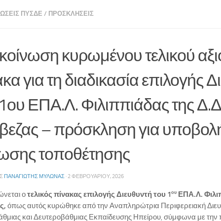
ΏΣΕΙΣ ΠΥΣΔΕ
/
ΠΡΟΣΚΛΉΣΕΙΣ
κοίνωση κυρωμένου τελικού αξι
κα για τη διαδικασία επιλογής Δ
 1ου ΕΠΑ.Λ. Φιλιππιάδας της Δ.Δ
βεζας – πρόσκληση για υποβολ
ωσης τοποθέτησης
ΗΣ
ΠΑΝΑΓΙΏΤΗΣ ΜΥΛΩΝΆΣ
·
2 ΦΕΒΡΟΥΑΡΊΟΥ, 2026
ου
ώνεται ο
τελικός πίνακας επιλογής Διευθυντή του 1
ΕΠΑ.Λ. Φιλι
ς,
όπως αυτός κυρώθηκε από την Αναπληρώτρια Περιφερειακή Διευ
θμιας και Δευτεροβάθμιας Εκπαίδευσης Ηπείρου, σύμφωνα με την π