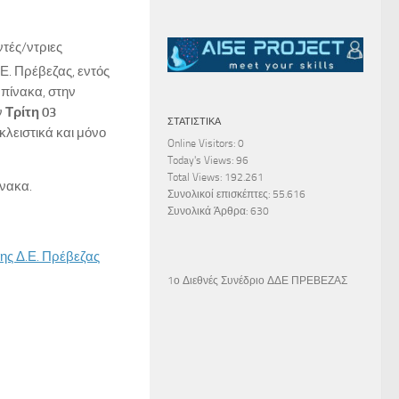
ντές/ντριες
Ε. Πρέβεζας, εντός
πίνακα, στην
ν
Τρίτη 03
ΣΤΑΤΙΣΤΙΚΆ
κλειστικά και μόνο
Online Visitors:
0
Today's Views:
96
Total Views:
192.261
νακα.
Συνολικοί επισκέπτες:
55.616
Συνολικά Άρθρα:
630
ης Δ.Ε. Πρέβεζας
1ο Διεθνές Συνέδριο ΔΔΕ ΠΡΕΒΕΖΑΣ