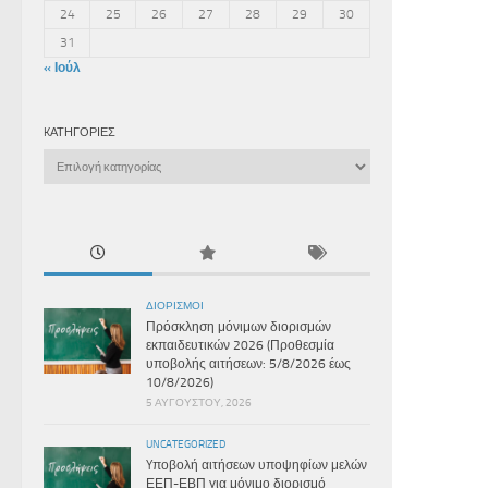
24
25
26
27
28
29
30
31
« Ιούλ
KΑΤΗΓΟΡΊΕΣ
Kατηγορίες
ΔΙΟΡΙΣΜΟΊ
Πρόσκληση μόνιμων διορισμών
εκπαιδευτικών 2026 (Προθεσμία
υποβολής αιτήσεων: 5/8/2026 έως
10/8/2026)
5 ΑΥΓΟΎΣΤΟΥ, 2026
UNCATEGORIZED
Yποβολή αιτήσεων υποψηφίων μελών
ΕΕΠ-ΕΒΠ για μόνιμο διορισμό