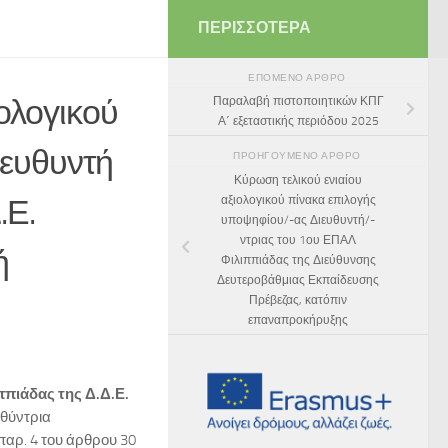
ΠΕΡΙΣΣΌΤΕΡΑ
ΕΠΌΜΕΝΟ ΆΡΘΡΟ
ολογικού
Παραλαβή πιστοποιητικών ΚΠΓ
Α΄ εξεταστικής περιόδου 2025
ιευθυντή
ΠΡΟΗΓΟΎΜΕΝΟ ΆΡΘΡΟ
Κύρωση τελικού ενιαίου
.Ε.
αξιολογικού πίνακα επιλογής
υποψηφίου/-ας Διευθυντή/-
ντριας του 1ου ΕΠΑΛ
ή
Φιλιππιάδας της Διεύθυνσης
Δευτεροβάθμιας Εκπαίδευσης
Πρέβεζας, κατόπιν
επαναπροκήρυξης
ππιάδας της Δ.Δ.Ε.
θύντρια
αρ. 4 του άρθρου 30