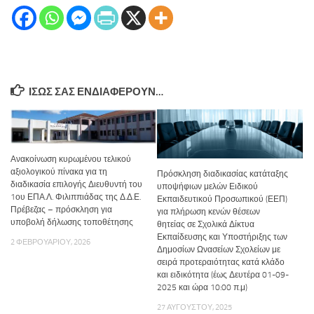
ΊΣΩΣ ΣΑΣ ΕΝΔΙΑΦΈΡΟΥΝ…
Ανακοίνωση κυρωμένου τελικού
αξιολογικού πίνακα για τη
Πρόσκληση διαδικασίας κατάταξης
διαδικασία επιλογής Διευθυντή του
υποψήφιων μελών Ειδικού
1ου ΕΠΑ.Λ. Φιλιππιάδας της Δ.Δ.Ε.
Εκπαιδευτικού Προσωπικού (ΕΕΠ)
Πρέβεζας – πρόσκληση για
για πλήρωση κενών θέσεων
υποβολή δήλωσης τοποθέτησης
θητείας σε Σχολικά Δίκτυα
Εκπαίδευσης και Υποστήριξης των
2 ΦΕΒΡΟΥΑΡΊΟΥ, 2026
Δημοσίων Ωνασείων Σχολείων με
σειρά προτεραιότητας κατά κλάδο
και ειδικότητα (έως Δευτέρα 01-09-
2025 και ώρα 10:00 π.μ)
27 ΑΥΓΟΎΣΤΟΥ, 2025