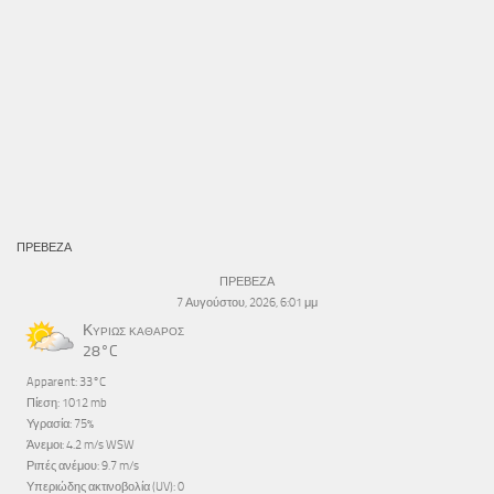
ΠΡΕΒΕΖΑ
ΠΡΕΒΕΖΑ
7 Αυγούστου, 2026, 6:01 μμ
Κυρίως καθαρός
28°C
Apparent: 33°C
Πίεση: 1012 mb
Υγρασία: 75%
Άνεμοι: 4.2 m/s WSW
Ριπές ανέμου: 9.7 m/s
Υπεριώδης ακτινοβολία (UV): 0