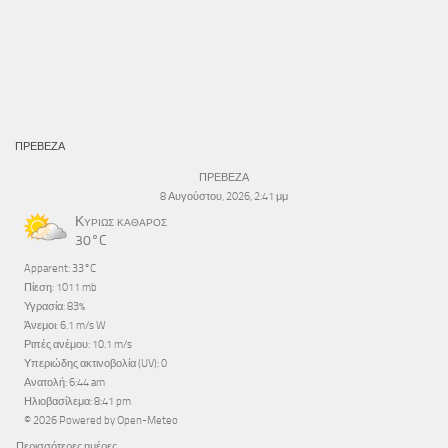
ΠΡΕΒΕΖΑ
ΠΡΕΒΕΖΑ
8 Αυγούστου, 2026, 2:41 μμ
Κυρίως καθαρός
30°C
Apparent: 33°C
Πίεση: 1011 mb
Υγρασία: 83%
Άνεμοι: 6.1 m/s W
Ριπές ανέμου: 10.1 m/s
Υπεριώδης ακτινοβολία (UV): 0
Ανατολή: 6:44 am
Ηλιοβασίλεμα: 8:41 pm
© 2026 Powered by Open-Meteo
Περισσότερες ημέρες...