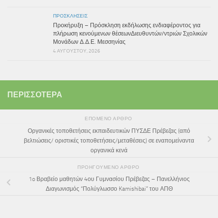
ΠΡΟΣΚΛΉΣΕΙΣ
Προκήρυξη – Πρόσκληση εκδήλωσης ενδιαφέροντος για
πλήρωση κενούμενων θέσεωνΔιευθυντών/ντριών Σχολικών
Μονάδων Δ.Δ.Ε. Μεσσηνίας
4 ΑΥΓΟΎΣΤΟΥ, 2026
ΠΕΡΙΣΣΌΤΕΡΑ
ΕΠΌΜΕΝΟ ΆΡΘΡΟ
Οργανικές τοποθετήσεις εκπαιδευτικών ΠΥΣΔΕ Πρέβεζας (από
βελτιώσεις/ οριστικές τοποθετήσεις/μεταθέσεις) σε εναπομείναντα
οργανικά κενά
ΠΡΟΗΓΟΎΜΕΝΟ ΆΡΘΡΟ
1o Βραβείο μαθητών 4ου Γυμνασίου Πρέβεζας – Πανελλήνιος
Διαγωνισμός “Πολύγλωσσο Kamishibai” του ΑΠΘ