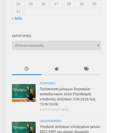
24
25
26
27
28
29
30
31
« Ιούλ
KΑΤΗΓΟΡΊΕΣ
Kατηγορίες
ΔΙΟΡΙΣΜΟΊ
Πρόσκληση μόνιμων διορισμών
εκπαιδευτικών 2026 (Προθεσμία
υποβολής αιτήσεων: 5/8/2026 έως
10/8/2026)
5 ΑΥΓΟΎΣΤΟΥ, 2026
UNCATEGORIZED
Yποβολή αιτήσεων υποψηφίων μελών
ΕΕΠ-ΕΒΠ για μόνιμο διορισμό