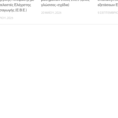
τελεστές Ελάχιστης
γλώσσες-σχέδια)
εξετάσεων Ε
σαγωγής (Ε.Β.Ε.)
20 ΜΑΪ́ΟΥ, 2025
9 ΣΕΠΤΕΜΒΡΊΟ
ΊΟΥ, 2025