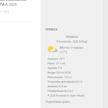
ΠΑ.Λ. 2025
Υ, 2025
ΠΡΕΒΕΖΑ
ΠΡΕΒΕΖΑ
6 Αυγούστου, 2026, 9:35 μμ
Μερική συννεφιά
27°C
Apparent: 33°C
Πίεση: 1011 mb
Υγρασία: 77%
Άνεμοι: 0.8 m/s WSW
Ριπές ανέμου: 10 m/s
Υπεριώδης ακτινοβολία (UV): 0
Ανατολή: 6:43 am
Ηλιοβασίλεμα: 8:42 pm
© 2026 Powered by Open-Meteo
Περισσότερες ημέρες...