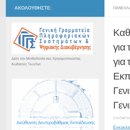
ΑΚΟΛΟΥΘΉΣΤΕ:
ΠΑΝΕΛΛ
Καθ
για
για
Δείτε την Μισθοδοσία σας Χρησιμοποιώντας
Κωδικούς TaxisNet
Εκπ
Γενι
Γεν
ΣΥΝΤΆΚΤ
Εγκύκλι