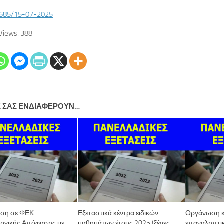
685/15-07-2025
Views:
388
Σ ΣΑΣ ΕΝΔΙΑΦΈΡΟΥΝ…
υση σε ΦΕΚ
Εξεταστικά κέντρα ειδικών
Οργάνωση κ
ργικής Απόφασης με
μαθημάτων έτους 2025 (ξένες
επαναληπτι