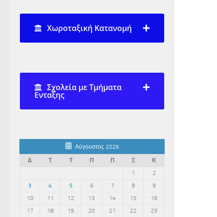
Χωροταξική Κατανομή
Σχολεία με Τμήματα
Ενταξης
Αύγουστος 2026
Δ
Τ
Τ
Π
Π
Σ
Κ
1
2
3
4
5
6
7
8
9
10
11
12
13
14
15
16
17
18
19
20
21
22
23