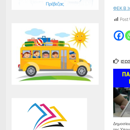
ΦΕΚ Β 3
Post 
ΊΣΩ
Δημοσίε
της Υπου