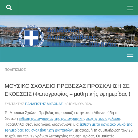
Skip to content
ΠΟΛΙΤΙΣΜΌΣ
ΜΟΥΣΙΚΟ ΣΧΟΛΕΙΟ ΠΡΕΒΕΖΑΣ ΠΡΟΣΚΛΗΣΗ ΣΕ
ΕΚΘΕΣΕΙΣ (Φωτογραφίας – μαθητικής εφημερίδας )
ΣΥΝΤΆΚΤΗΣ
ΠΑΝΑΓΙΏΤΗΣ ΜΥΛΩΝΆΣ
·
18 ΙΟΥΝΊΟΥ, 2024
Το Μουσικό Σχολείο Πρέβεζας παρουσιάζει στην οικία Αθανασιάδη τη
δεύτερη
έκθεση φωτογραφίας της φωτογραφικής λέσχης του σχολείου
.
Παράλληλα, στον ίδιο χώρο, διοργανώνει μία
έκθεση με το αρχειακό υλικό της
εφημερίδας του σχολείου “Στη Διαπασών”
, με αφορμή τη συμπλήρωση των 25
τευχών και των 12 χρόνων λειτουργίας της εφημερίδας. Οι μαθητές