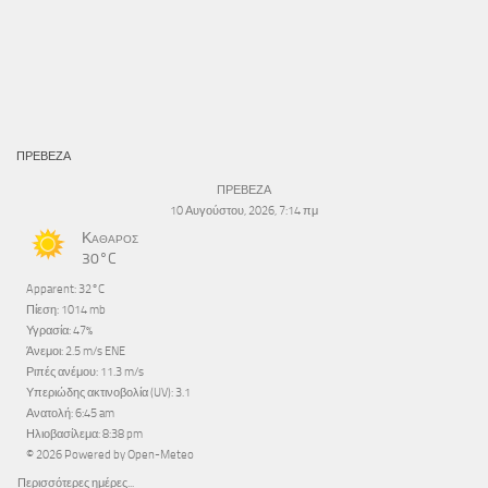
ΠΡΕΒΕΖΑ
ΠΡΕΒΕΖΑ
10 Αυγούστου, 2026, 7:14 πμ
Καθαρός
30°C
Apparent: 32°C
Πίεση: 1014 mb
Υγρασία: 47%
Άνεμοι: 2.5 m/s ENE
Ριπές ανέμου: 11.3 m/s
Υπεριώδης ακτινοβολία (UV): 3.1
Ανατολή: 6:45 am
Ηλιοβασίλεμα: 8:38 pm
© 2026 Powered by Open-Meteo
Περισσότερες ημέρες...