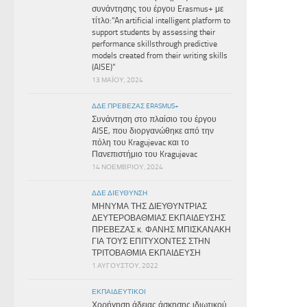
συνάντησης του έργου Erasmus+ με
τίτλο:“An artificial intelligent platform to
support students by assessing their
performance skillsthrough predictive
models created from their writing skills
(AISE)”
13 ΜΑΪ́ΟΥ, 2024
ΔΔΕ ΠΡΕΒΕΖΑΣ ERASMUS+
Συνάντηση στο πλαίσιο του έργου
AISE, που διοργανώθηκε από την
πόλη του Kragujevac και το
Πανεπιστήμιο του Kragujevac
14 ΝΟΕΜΒΡΊΟΥ, 2024
ΔΔΕ ΔΙΕΎΘΥΝΣΗ
ΜΗΝΥΜΑ ΤΗΣ ΔΙΕΥΘΥΝΤΡΙΑΣ
ΔΕΥΤΕΡΟΒΑΘΜΙΑΣ ΕΚΠΑΙΔΕΥΣΗΣ
ΠΡΕΒΕΖΑΣ κ. ΦΑΝΗΣ ΜΠΙΣΚΑΝΑΚΗ
ΓΙΑ ΤΟΥΣ ΕΠΙΤΥΧΟΝΤΕΣ ΣΤΗΝ
ΤΡΙΤΟΒΑΘΜΙΑ ΕΚΠΑΙΔΕΥΣΗ
1 ΑΥΓΟΎΣΤΟΥ, 2022
ΕΚΠΑΙΔΕΥΤΙΚΟΊ
Χορήγηση άδειας άσκησης ιδιωτικού