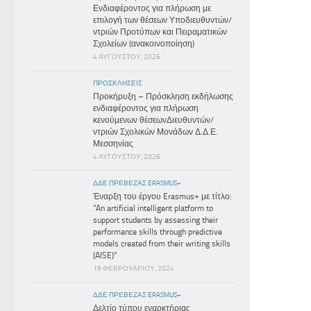
Ενδιαφέροντος για πλήρωση με
επιλογή των θέσεων Υποδιευθυντών/
ντριών Προτύπων και Πειραματικών
Σχολείων (ανακοινοποίηση)
4 ΑΥΓΟΎΣΤΟΥ, 2026
ΠΡΟΣΚΛΉΣΕΙΣ
Προκήρυξη – Πρόσκληση εκδήλωσης
ενδιαφέροντος για πλήρωση
κενούμενων θέσεωνΔιευθυντών/
ντριών Σχολικών Μονάδων Δ.Δ.Ε.
Μεσσηνίας
4 ΑΥΓΟΎΣΤΟΥ, 2026
ΔΔΕ ΠΡΕΒΕΖΑΣ ERASMUS+
Έναρξη του έργου Erasmus+ με τίτλο:
“An artificial intelligent platform to
support students by assessing their
performance skills through predictive
models created from their writing skills
(AISE)”
19 ΦΕΒΡΟΥΑΡΊΟΥ, 2024
ΔΔΕ ΠΡΕΒΕΖΑΣ ERASMUS+
Δελτίο τύπου εναρκτήριας