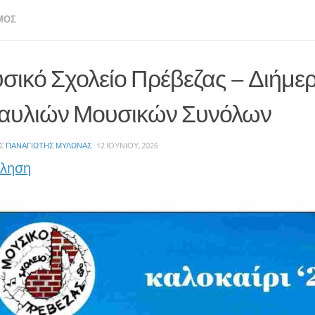
ΜΌΣ
σικό Σχολείο Πρέβεζας – Διήμε
αυλιών Μουσικών Συνόλων
ΗΣ
ΠΑΝΑΓΙΏΤΗΣ ΜΥΛΩΝΆΣ
·
12 ΙΟΥΝΊΟΥ, 2026
ληση