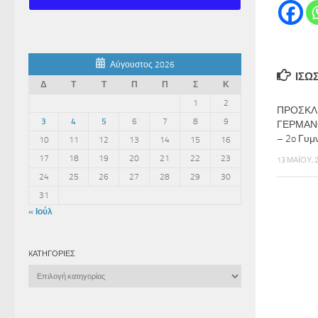
Αύγουστος 2026
ΊΣΩ
Δ
Τ
Τ
Π
Π
Σ
Κ
1
2
ΠΡΟΣΚΛ
3
4
5
6
7
8
9
ΓΕΡΜΑΝ
– 2o Γυμ
10
11
12
13
14
15
16
17
18
19
20
21
22
23
13 ΜΑΪ́ΟΥ, 
24
25
26
27
28
29
30
31
« Ιούλ
KΑΤΗΓΟΡΊΕΣ
Kατηγορίες