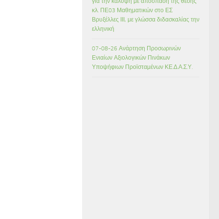
για την κάλυψη με απόσπαση της θέσης
κλ. ΠΕ03 Μαθηματικών στο ΕΣ
Βρυξέλλες ΙΙΙ, με γλώσσα διδασκαλίας την
ελληνική
07-08-26 Ανάρτηση Προσωρινών
Ενιαίων Αξιολογικών Πινάκων
Υποψήφιων Προϊσταμένων ΚΕ.Δ.Α.Σ.Υ.