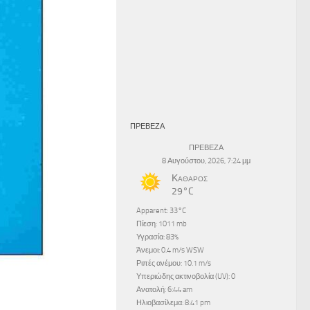
ΠΡΕΒΕΖΑ
ΠΡΕΒΕΖΑ
8 Αυγούστου, 2026, 7:24 μμ
Καθαρός
29°C
Apparent: 33°C
Πίεση: 1011 mb
Υγρασία: 83%
Άνεμοι: 0.4 m/s WSW
Ριπές ανέμου: 10.1 m/s
Υπεριώδης ακτινοβολία (UV): 0
Ανατολή: 6:44 am
Ηλιοβασίλεμα: 8:41 pm