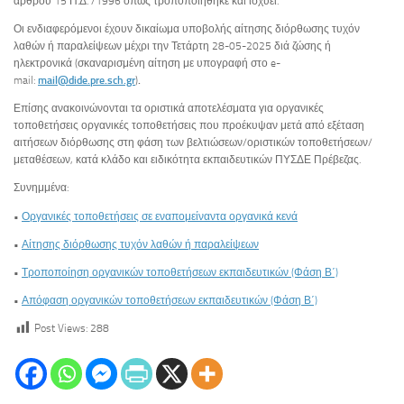
άρθρου 15 Π.Δ. /1996 όπως τροποποιήθηκε και ισχύει.
Οι ενδιαφερόμενοι έχουν δικαίωμα υποβολής αίτησης διόρθωσης τυχόν
λαθών ή παραλείψεων μέχρι την Τετάρτη 28-05-2025 διά ζώσης ή
ηλεκτρονικά (σκαναρισμένη αίτηση με υπογραφή στο e-
mail:
mail@dide.pre.sch.gr
)
.
Επίσης ανακοινώνονται τα οριστικά αποτελέσματα για οργανικές
τοποθετήσεις οργανικές τοποθετήσεις που προέκυψαν μετά από εξέταση
αιτήσεων διόρθωσης στη φάση των βελτιώσεων/οριστικών τοποθετήσεων/
μεταθέσεων, κατά κλάδο και ειδικότητα εκπαιδευτικών ΠΥΣΔΕ Πρέβεζας.
Συνημμένα:
•
Οργανικές τοποθετήσεις σε εναπομείναντα οργανικά κενά
•
Αίτησης διόρθωσης τυχόν λαθών ή παραλείψεων
•
Τροποποίηση οργανικών τοποθετήσεων εκπαιδευτικών (Φάση Β΄)
•
Απόφαση οργανικών τοποθετήσεων εκπαιδευτικών (Φάση Β΄)
Post Views:
288