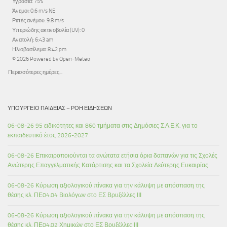
Υγρασία: 75%
Άνεμοι: 0.6 m/s NE
Ριπές ανέμου: 9.8 m/s
Υπεριώδης ακτινοβολία (UV): 0
Ανατολή: 6:43 am
Ηλιοβασίλεμα: 8:42 pm
© 2026 Powered by Open-Meteo
Περισσότερες ημέρες...
ΥΠΟΥΡΓΕΊΟ ΠΑΙΔΕΊΑΣ – ΡΟΉ ΕΙΔΉΣΕΩΝ
06-08-26 95 ειδικότητες και 860 τμήματα στις Δημόσιες Σ.Α.Ε.Κ. για το
εκπαιδευτικό έτος 2026-2027
06-08-26 Επικαιροποιούνται τα ανώτατα ετήσια όρια δαπανών για τις Σχολές
Ανώτερης Επαγγελματικής Κατάρτισης και τα Σχολεία Δεύτερης Ευκαιρίας
06-08-26 Κύρωση αξιολογικού πίνακα για την κάλυψη με απόσπαση της
θέσης κλ. ΠΕ04.04 Βιολόγων στο ΕΣ Βρυξέλλες ΙΙΙ
06-08-26 Κύρωση αξιολογικού πίνακα για την κάλυψη με απόσπαση της
θέσης κλ. ΠΕ04.02 Χημικών στο ΕΣ Βρυξέλλες ΙΙΙ