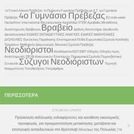
1ο Γενικό Λύκειο Πρέβεζας
1ο Πρότυπο Γυμνάσιο Πρέβεζας με Λ.Τ.
4o Γυμνάσιο
4ο Γυμνάσιο Πρέβεζας
Πρέβεζας
EU code week
Hackathlon
International Baccalaureate
Kamishibai
STEM
Αμοιβαίες Μεταθέσεις
Βραβείο
Αναπληρωτές
Βράβευση
Διεθνές Απολυτήριο
Διευθυντές
Δικαιολογητικά
ΕΙΔΙΚΕΣ ΕΚΠΑΙΔΕΥΤΙΚΕΣ ΑΝΑΓΚΕΣ
ΕΙΔΙΚΕΣ ΜΑΘΗΣΙΑΚΕΣ
ΔΥΣΚΟΛΙΕΣ
Εγκύκλιος Παραίτησης
Επιστημονικά Πεδία
Ευρωπαϊκά Σχολεία
Κατάταξη
Τμημάτων
Μαθητικός Διαγωνισμός
Μουσικό Σχολείο Πρέβεζας
Νεοδιόριστοι
Νεοδιόριστοι ΕΕΠ ΕΒΠ
Οδηγίες
Οδηγίες προς
Αναπληρωτές
ΠΕ78-Κοινωνικών Επιστημών
Πειραματικά Σχολεία
Πυροσβεστική
Σύζυγοι Νεοδιόριστων
Συναυλία
Τεχνητή
Νοημοσύνση
Τοποθετήσεις
Υπεράριθμοι
ΠΕΡΙΣΣΌΤΕΡΑ
ΕΠΌΜΕΝΟ ΆΡΘΡΟ
Πρόσκληση εκδήλωσης ενδιαφέροντος και κατάθεση οικονομικής
προσφοράς, για πραγματοποίηση μετακίνησης (μετάβαση και
επιστροφή) εκπαιδευτικών στο Βρότσλαβ (Wroclaw) της Πολωνίας (1ο