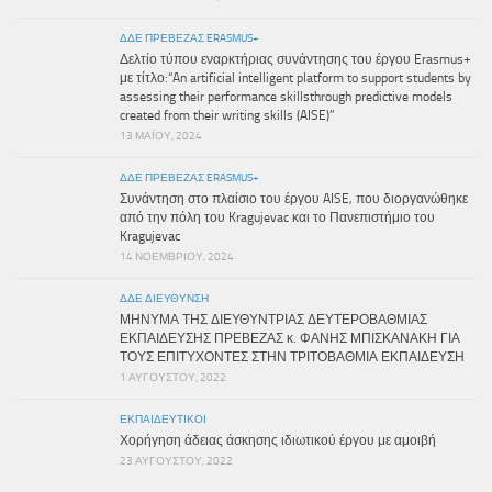
ΔΔΕ ΠΡΕΒΕΖΑΣ ERASMUS+
Δελτίο τύπου εναρκτήριας συνάντησης του έργου Erasmus+
με τίτλο:“An artificial intelligent platform to support students by
assessing their performance skillsthrough predictive models
created from their writing skills (AISE)”
13 ΜΑΪ́ΟΥ, 2024
ΔΔΕ ΠΡΕΒΕΖΑΣ ERASMUS+
Συνάντηση στο πλαίσιο του έργου AISE, που διοργανώθηκε
από την πόλη του Kragujevac και το Πανεπιστήμιο του
Kragujevac
14 ΝΟΕΜΒΡΊΟΥ, 2024
ΔΔΕ ΔΙΕΎΘΥΝΣΗ
ΜΗΝΥΜΑ ΤΗΣ ΔΙΕΥΘΥΝΤΡΙΑΣ ΔΕΥΤΕΡΟΒΑΘΜΙΑΣ
ΕΚΠΑΙΔΕΥΣΗΣ ΠΡΕΒΕΖΑΣ κ. ΦΑΝΗΣ ΜΠΙΣΚΑΝΑΚΗ ΓΙΑ
ΤΟΥΣ ΕΠΙΤΥΧΟΝΤΕΣ ΣΤΗΝ ΤΡΙΤΟΒΑΘΜΙΑ ΕΚΠΑΙΔΕΥΣΗ
1 ΑΥΓΟΎΣΤΟΥ, 2022
ΕΚΠΑΙΔΕΥΤΙΚΟΊ
Χορήγηση άδειας άσκησης ιδιωτικού έργου με αμοιβή
23 ΑΥΓΟΎΣΤΟΥ, 2022