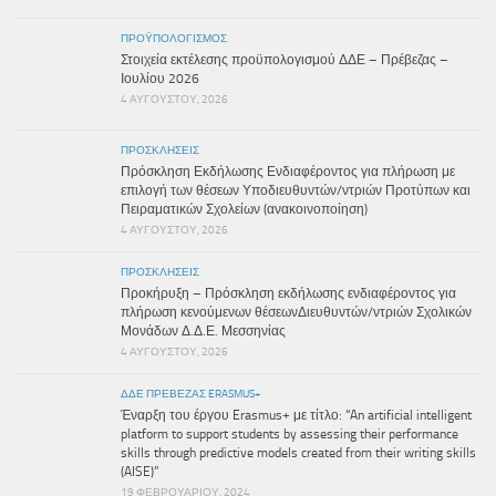
ΠΡΟΫΠΟΛΟΓΙΣΜΌΣ
Στοιχεία εκτέλεσης προϋπολογισμού ΔΔΕ – Πρέβεζας –
Ιουλίου 2026
4 ΑΥΓΟΎΣΤΟΥ, 2026
ΠΡΟΣΚΛΉΣΕΙΣ
Πρόσκληση Εκδήλωσης Ενδιαφέροντος για πλήρωση με
επιλογή των θέσεων Υποδιευθυντών/ντριών Προτύπων και
Πειραματικών Σχολείων (ανακοινοποίηση)
4 ΑΥΓΟΎΣΤΟΥ, 2026
ΠΡΟΣΚΛΉΣΕΙΣ
Προκήρυξη – Πρόσκληση εκδήλωσης ενδιαφέροντος για
πλήρωση κενούμενων θέσεωνΔιευθυντών/ντριών Σχολικών
Μονάδων Δ.Δ.Ε. Μεσσηνίας
4 ΑΥΓΟΎΣΤΟΥ, 2026
ΔΔΕ ΠΡΕΒΕΖΑΣ ERASMUS+
Έναρξη του έργου Erasmus+ με τίτλο: “An artificial intelligent
platform to support students by assessing their performance
skills through predictive models created from their writing skills
(AISE)”
19 ΦΕΒΡΟΥΑΡΊΟΥ, 2024