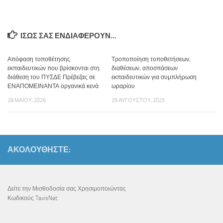
ΊΣΩΣ ΣΑΣ ΕΝΔΙΑΦΈΡΟΥΝ…
Απόφαση τοποθέτησης
Τροποποίηση τοποθετήσεων,
εκπαιδευτικών που βρίσκονται στη
διαθέσεων, αποσπάσεων
διάθεση του ΠΥΣΔΕ Πρέβεζας σε
εκπαιδευτικών για συμπλήρωση
ΕΝΑΠΟΜΕΙΝΑΝΤΑ οργανικά κενά
ωραρίου
28 ΜΑΪ́ΟΥ, 2026
29 ΑΥΓΟΎΣΤΟΥ, 2025
ΑΚΟΛΟΥΘΉΣΤΕ:
Δείτε την Μισθοδοσία σας Χρησιμοποιώντας
Κωδικούς TaxisNet