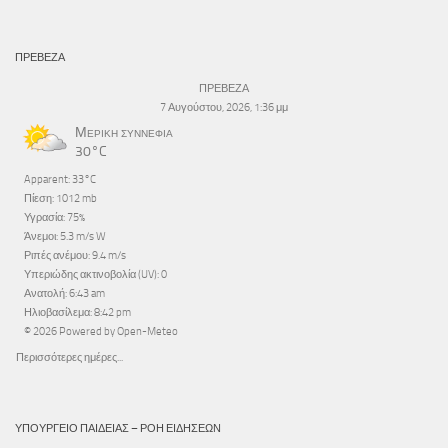
ΠΡΕΒΕΖΑ
ΠΡΕΒΕΖΑ
7 Αυγούστου, 2026, 1:36 μμ
Μερική συννεφιά
30°C
Apparent: 33°C
Πίεση: 1012 mb
Υγρασία: 75%
Άνεμοι: 5.3 m/s W
Ριπές ανέμου: 9.4 m/s
Υπεριώδης ακτινοβολία (UV): 0
Ανατολή: 6:43 am
Ηλιοβασίλεμα: 8:42 pm
© 2026 Powered by Open-Meteo
Περισσότερες ημέρες...
ΥΠΟΥΡΓΕΊΟ ΠΑΙΔΕΊΑΣ – ΡΟΉ ΕΙΔΉΣΕΩΝ