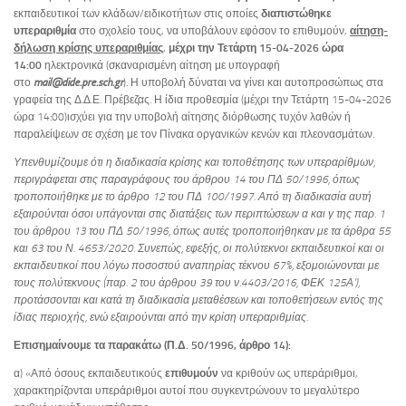
εκπαιδευτικοί των κλάδων/ειδικοτήτων στις οποίες
διαπιστώθηκε
υπεραριθμία
στο σχολείο τους, να υποβάλουν εφόσον το επιθυμούν,
αίτηση-
δήλωση κρίσης υπεραριθμίας
,
μέχρι την Τετάρτη 15-04-2026 ώρα
14:00
ηλεκτρονικά (σκαναρισμένη αίτηση με υπογραφή
στο
mail@dide.pre.sch.gr
). Η υποβολή δύναται να γίνει και αυτοπροσώπως στα
γραφεία της Δ.Δ.Ε. Πρέβεζας. Η ίδια προθεσμία (μέχρι την Τετάρτη 15-04-2026
ώρα 14:00)ισχύει για την υποβολή αίτησης διόρθωσης τυχόν λαθών ή
παραλείψεων σε σχέση με τον Πίνακα οργανικών κενών και πλεονασμάτων.
Υπενθυμίζουμε ότι η διαδικασία κρίσης και τοποθέτησης των υπεραρίθμων,
περιγράφεται στις παραγράφους του άρθρου 14 του ΠΔ 50/1996, όπως
τροποποιήθηκε με το άρθρο 12 του ΠΔ 100/1997. Από τη διαδικασία αυτή
εξαιρούνται όσοι υπάγονται στις διατάξεις των περιπτώσεων α και γ της παρ. 1
του άρθρου 13 του ΠΔ 50/1996, όπως αυτές τροποποιήθηκαν με τα άρθρα 55
και 63 του Ν. 4653/2020. Συνεπώς, εφεξής, οι πολύτεκνοι εκπαιδευτικοί και οι
εκπαιδευτικοί που λόγω ποσοστού αναπηρίας τέκνου 67%, εξομοιώνονται με
τους πολύτεκνους (παρ. 2 του άρθρου 39 του ν.4403/2016, ΦΕΚ 125Α’),
προτάσσονται και κατά τη διαδικασία μεταθέσεων και τοποθετήσεων εντός της
ίδιας περιοχής, ενώ εξαιρούνται από την κρίση υπεραριθμίας.
Επισημαίνουμε τα παρακάτω (Π.Δ. 50/1996, άρθρο 14):
α) «Από όσους εκπαιδευτικούς
επιθυμούν
να κριθούν ως υπεράριθμοι,
χαρακτηρίζονται υπεράριθμοι αυτοί που συγκεντρώνουν το μεγαλύτερο