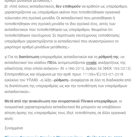
αριθμό μονάδων μετάθεσης».
β) «Από όσους εκπαιδευτικούς
δεν επιθυμούν
να κριθούν ως υπεράριθμοι,
χαρακτηρίζονται ως υπεράριθμοι εκείνοι που τοποθετήθηκαν οργανικά
τελευταίοι στη σχολική μονάδα. Οι εκπαιδευτικοί που μετατέθηκαν ή
τοποθετήθηκαν στη σχολική μονάδα το ίδιο σχολικό έτος, εκτός των
εκπαιδευτικών που τοποθετήθηκαν ως υπεράριθμοι, θεωρείται ότι
τοποθετήθηκαν ταυτόχρονα. Σε περίπτωση ταυτόχρονης τοποθέτησης
υπεράριθμοι χαρακτηρίζονται οι εκπαιδευτικοί που συγκεντρώνουν το
μικρότερο αριθμό μονάδων μετάθεσης».
γ) Για τη
διαπίστωση
υπεραριθμίας εκπαιδευτικών και τη
ρύθμισή της
«οι
εκπαιδευτικοί του κλάδου
ΠΕ04
αντιμετωπίζονται
ενιαία
, ανεξαρτήτως της
ειδικότητας στην οποία ανήκουν» (Ν. 4186/2013, άρθρο 36 [ΦΕΚ 193/2013].
Επιπροσθέτως και σύμφωνα με την αριθ. πρωτ. 111364/Ε2/03-07-2018
εγκύκλιο του ΥΠΑΙΘ, «η λέξη «
ρύθμιση
» αναφέρεται σε όλη τη διαδικασία από
τη διαπίστωση της υπεραριθμίας ως και την τοποθέτηση των υπεράριθμων
εκπαιδευτικών».
Μετά από την ανακοίνωση του ονομαστικού Πίνακα υπεραρίθμων
, οι
ονομαστικά χαρακτηρισμένοι εκπαιδευτικοί θα μπορούν να υποβάλουν
αίτηση άρσης της υπεραριθμίας τους (δηλ. τοποθέτησης σε άλλο οργανικό
κενό).
Συνημμένα: