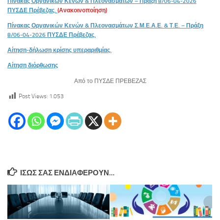
Πίνακας Οργανικών Κενών & Πλεονασμάτων – Πράξη 8/06-04-2026
ΠΥΣΔΕ Πρέβεζας.
(Ανακοινοποίηση)
Πίνακας Οργανικών Κενών & Πλεονασμάτων Σ.Μ.Ε.Α.Ε. & Τ.Ε. – Πράξη
8/06-04-2026 ΠΥΣΔΕ Πρέβεζας.
Αίτηση-δήλωση κρίσης υπεραριθμίας.
Αίτηση διόρθωσης
Από το ΠΥΣΔΕ ΠΡΕΒΕΖΑΣ
Post Views:
1.053
ΊΣΩΣ ΣΑΣ ΕΝΔΙΑΦΈΡΟΥΝ…