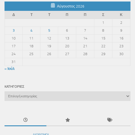
Αύγουστος 2026
Δ
Τ
Τ
Π
Π
Σ
Κ
1
2
3
4
5
6
7
8
9
10
11
12
13
14
15
16
17
18
19
20
21
22
23
24
25
26
27
28
29
30
31
« Ιούλ
KΑΤΗΓΟΡΊΕΣ
Kατηγορίες
ΔΙΟΡΙΣΜΟΊ