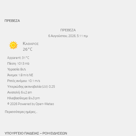
ΠΡΕΒΕΖΑ
ΠΡΕΒΕΖΑ
6 Αυγούστου, 2026, 5:11 πμ
Καθαρός
26°C
Apparent: 31°C
Πίεση: 1013 mb
Υγρασία: 84%
Άνεμοι: 1.8 m/s NE
Ριπές ανέμου: 10.1 m/s
Υπεριώδης ακτινοβολία (UV): 0.25
Ανατολή: 6:42 am
Ηλιοβασίλεμα: 8:43 pm
© 2026 Powered by Open-Meteo
Περισσότερες ημέρες...
ΥΠΟΥΡΓΕΊΟ ΠΑΙΔΕΊΑΣ – ΡΟΉ ΕΙΔΉΣΕΩΝ