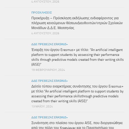
4 ΑΥΓΟΎΣΤΟΥ, 2026
ΠΡΟΣΚΛΉΣΕΙΣ
Προκήρυξη – Πρόσκληση εκδήλωσης ενδιαφέροντος για
πλήρωση κενούμενων θέσεωνΔιευθυντών/ντριών Σχολικών
Μονάδων Δ.Δ.Ε. Μεσσηνίας
4 ΑΥΓΟΎΣΤΟΥ, 2026
ΔΔΕ ΠΡΕΒΕΖΑΣ ERASMUS+
Έναρξη του έργου Erasmus+ με τίτλο: “An artificial intelligent
platform to support students by assessing their performance
skills through predictive models created from their writing skills
(AISE)”
19 ΦΕΒΡΟΥΑΡΊΟΥ, 2024
ΔΔΕ ΠΡΕΒΕΖΑΣ ERASMUS+
Δελτίο τύπου εναρκτήριας συνάντησης του έργου Erasmus+
με τίτλο:“An artificial intelligent platform to support students by
assessing their performance skillsthrough predictive models
created from their writing skills (AISE)”
13 ΜΑΪ́ΟΥ, 2024
ΔΔΕ ΠΡΕΒΕΖΑΣ ERASMUS+
Συνάντηση στο πλαίσιο του έργου AISE, που διοργανώθηκε
από την πόλη του Kragujevac και το Πανεπιστήμιο του