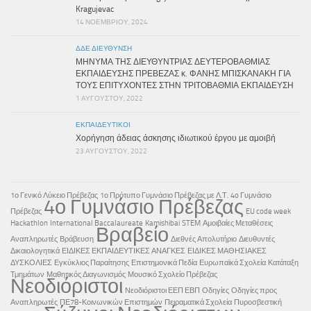
Kragujevac
14 ΝΟΕΜΒΡΊΟΥ, 2024
ΔΔΕ ΔΙΕΎΘΥΝΣΗ
ΜΗΝΥΜΑ ΤΗΣ ΔΙΕΥΘΥΝΤΡΙΑΣ ΔΕΥΤΕΡΟΒΑΘΜΙΑΣ
ΕΚΠΑΙΔΕΥΣΗΣ ΠΡΕΒΕΖΑΣ κ. ΦΑΝΗΣ ΜΠΙΣΚΑΝΑΚΗ ΓΙΑ
ΤΟΥΣ ΕΠΙΤΥΧΟΝΤΕΣ ΣΤΗΝ ΤΡΙΤΟΒΑΘΜΙΑ ΕΚΠΑΙΔΕΥΣΗ
1 ΑΥΓΟΎΣΤΟΥ, 2022
ΕΚΠΑΙΔΕΥΤΙΚΟΊ
Χορήγηση άδειας άσκησης ιδιωτικού έργου με αμοιβή
23 ΑΥΓΟΎΣΤΟΥ, 2022
1ο Γενικό Λύκειο Πρέβεζας
1ο Πρότυπο Γυμνάσιο Πρέβεζας με Λ.Τ.
4o Γυμνάσιο
4ο Γυμνάσιο Πρέβεζας
Πρέβεζας
EU code week
Hackathlon
International Baccalaureate
Kamishibai
STEM
Αμοιβαίες Μεταθέσεις
Βραβείο
Αναπληρωτές
Βράβευση
Διεθνές Απολυτήριο
Διευθυντές
Δικαιολογητικά
ΕΙΔΙΚΕΣ ΕΚΠΑΙΔΕΥΤΙΚΕΣ ΑΝΑΓΚΕΣ
ΕΙΔΙΚΕΣ ΜΑΘΗΣΙΑΚΕΣ
ΔΥΣΚΟΛΙΕΣ
Εγκύκλιος Παραίτησης
Επιστημονικά Πεδία
Ευρωπαϊκά Σχολεία
Κατάταξη
Τμημάτων
Μαθητικός Διαγωνισμός
Μουσικό Σχολείο Πρέβεζας
Νεοδιόριστοι
Νεοδιόριστοι ΕΕΠ ΕΒΠ
Οδηγίες
Οδηγίες προς
Αναπληρωτές
ΠΕ78-Κοινωνικών Επιστημών
Πειραματικά Σχολεία
Πυροσβεστική