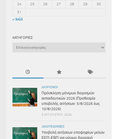
24
25
26
27
28
29
30
31
« Ιούλ
KΑΤΗΓΟΡΊΕΣ
Kατηγορίες
ΔΙΟΡΙΣΜΟΊ
Πρόσκληση μόνιμων διορισμών
εκπαιδευτικών 2026 (Προθεσμία
υποβολής αιτήσεων: 5/8/2026 έως
10/8/2026)
5 ΑΥΓΟΎΣΤΟΥ, 2026
UNCATEGORIZED
Yποβολή αιτήσεων υποψηφίων μελών
ΕΕΠ-ΕΒΠ για μόνιμο διορισμό