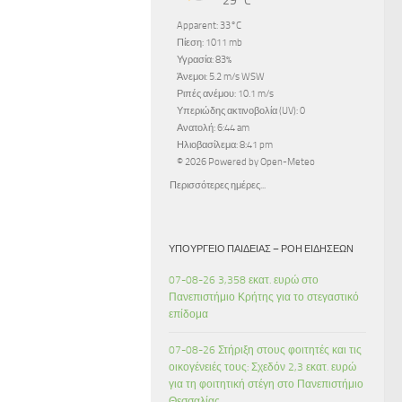
29°C
Apparent: 33°C
Πίεση: 1011 mb
Υγρασία: 83%
Άνεμοι: 5.2 m/s WSW
Ριπές ανέμου: 10.1 m/s
Υπεριώδης ακτινοβολία (UV): 0
Ανατολή: 6:44 am
Ηλιοβασίλεμα: 8:41 pm
© 2026 Powered by Open-Meteo
Περισσότερες ημέρες...
ΥΠΟΥΡΓΕΊΟ ΠΑΙΔΕΊΑΣ – ΡΟΉ ΕΙΔΉΣΕΩΝ
07-08-26 3,358 εκατ. ευρώ στο
Πανεπιστήμιο Κρήτης για το στεγαστικό
επίδομα
07-08-26 Στήριξη στους φοιτητές και τις
οικογένειές τους: Σχεδόν 2,3 εκατ. ευρώ
για τη φοιτητική στέγη στο Πανεπιστήμιο
Θεσσαλίας