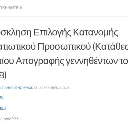
ΤΙΚΉ ΘΗΤΕΊΑ
σκληση Επιλογής Κατανομής
ατιωτικού Προσωπικού (Κατάθε
τίου Απογραφής γεννηθέντων το
8)
ΗΣ
ΠΑΝΑΓΙΏΤΗΣ ΜΥΛΩΝΆΣ
·
2 ΔΕΚΕΜΒΡΊΟΥ, 2025
ος
ηση
Views:
173