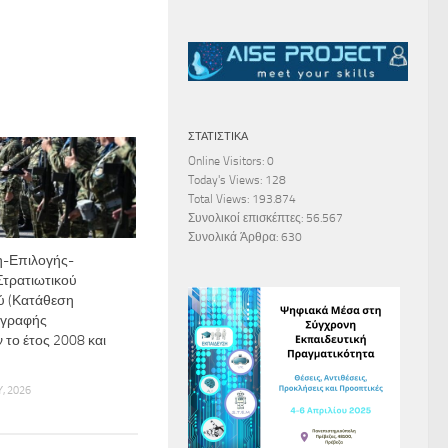
ΣΤΑΤΙΣΤΙΚΆ
Online Visitors:
0
Today's Views:
128
Total Views:
193.874
Συνολικοί επισκέπτες:
56.567
Συνολικά Άρθρα:
630
-Επιλογής-
τρατιωτικού
 (Κατάθεση
ογραφής
 το έτος 2008 και
, 2026