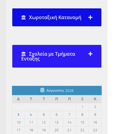
Χωροταξική Κατανομή
Σχολεία με Τμήματα
Ενταξης
Αύγουστος 2026
Δ
Τ
Τ
Π
Π
Σ
Κ
1
2
3
4
5
6
7
8
9
10
11
12
13
14
15
16
17
18
19
20
21
22
23