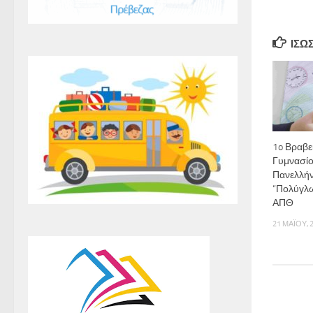
ΊΣΩ
1o Βραβε
Γυμνασίο
Πανελλήν
“Πολύγλω
ΑΠΘ
21 ΜΑΪ́ΟΥ, 