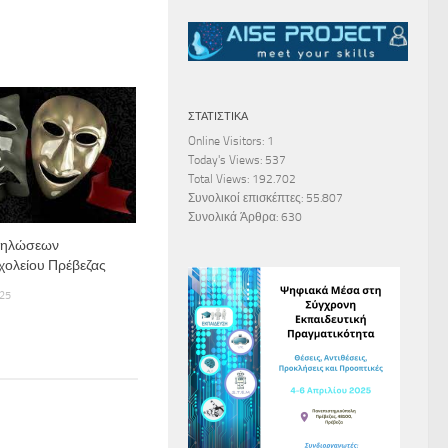
ΣΤΑΤΙΣΤΙΚΆ
Online Visitors:
1
Today's Views:
537
Total Views:
192.702
Συνολικοί επισκέπτες:
55.807
Συνολικά Άρθρα:
630
δηλώσεων
χολείου Πρέβεζας
25