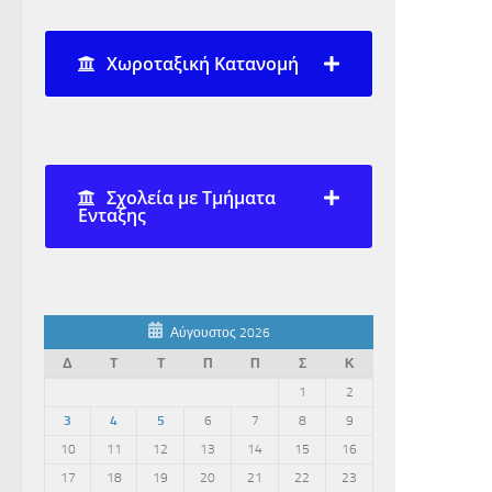
Χωροταξική Κατανομή
Σχολεία με Τμήματα
Ενταξης
Αύγουστος 2026
Δ
Τ
Τ
Π
Π
Σ
Κ
1
2
3
4
5
6
7
8
9
10
11
12
13
14
15
16
17
18
19
20
21
22
23