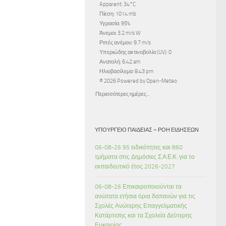
Apparent: 34°C
Πίεση: 1014 mb
Υγρασία: 95%
Άνεμοι: 3.2 m/s W
Ριπές ανέμου: 9.7 m/s
Υπεριώδης ακτινοβολία (UV): 0
Ανατολή: 6:42 am
Ηλιοβασίλεμα: 8:43 pm
© 2026 Powered by Open-Meteo
Περισσότερες ημέρες...
ΥΠΟΥΡΓΕΊΟ ΠΑΙΔΕΊΑΣ – ΡΟΉ ΕΙΔΉΣΕΩΝ
06-08-26 95 ειδικότητες και 860
τμήματα στις Δημόσιες Σ.Α.Ε.Κ. για το
εκπαιδευτικό έτος 2026-2027
06-08-26 Επικαιροποιούνται τα
ανώτατα ετήσια όρια δαπανών για τις
Σχολές Ανώτερης Επαγγελματικής
Κατάρτισης και τα Σχολεία Δεύτερης
Ευκαιρίας