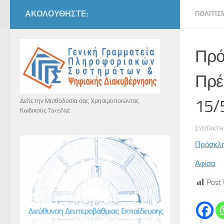
ΑΚΟΛΟΥΘΉΣΤΕ:
ΠΟΛΙΤΙΣ
Πρό
Πρέ
15/
Δείτε την Μισθοδοσία σας Χρησιμοποιώντας
Κωδικούς TaxisNet
ΣΥΝΤΆΚΤ
Πρόσκλ
Αφίσα
Post 