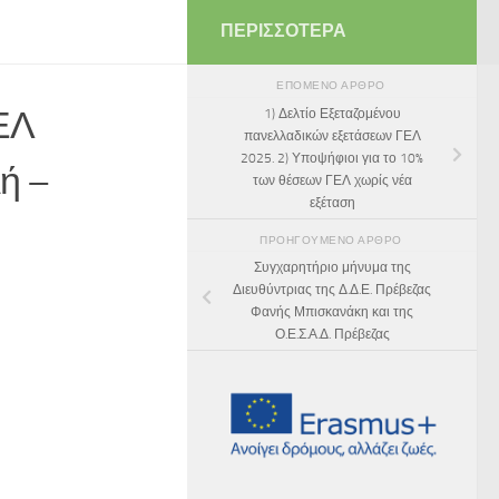
ΠΕΡΙΣΣΌΤΕΡΑ
ΕΠΌΜΕΝΟ ΆΡΘΡΟ
ΕΛ
1) Δελτίο Εξεταζομένου
πανελλαδικών εξετάσεων ΓΕΛ
2025. 2) Υποψήφιοι για το 10%
ή –
των θέσεων ΓΕΛ χωρίς νέα
εξέταση
ΠΡΟΗΓΟΎΜΕΝΟ ΆΡΘΡΟ
Συγχαρητήριο μήνυμα της
Διευθύντριας της Δ.Δ.Ε. Πρέβεζας
Φανής Μπισκανάκη και της
Ο.Ε.Σ.Α.Δ. Πρέβεζας