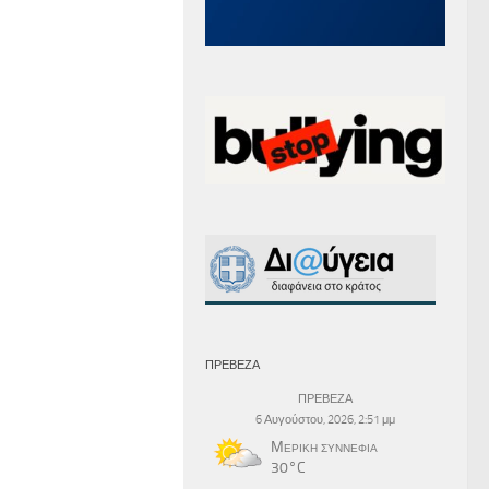
ΠΡΕΒΕΖΑ
ΠΡΕΒΕΖΑ
6 Αυγούστου, 2026, 2:51 μμ
Μερική συννεφιά
30°C