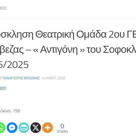
ΜΌΣ
σκληση Θεατρική Ομάδα 2ου Γ
βεζας – « Αντιγόνη » του Σοφοκλ
5/2025
ΗΣ
ΠΑΝΑΓΙΏΤΗΣ ΜΥΛΩΝΆΣ
·
14 ΜΑΪ́ΟΥ, 2025
ηση
Views:
158
0
Shares