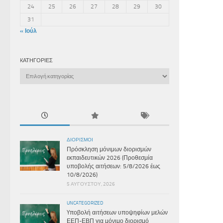
24
25
26
27
28
29
30
31
« Ιούλ
KΑΤΗΓΟΡΊΕΣ
Kατηγορίες
ΔΙΟΡΙΣΜΟΊ
Πρόσκληση μόνιμων διορισμών
εκπαιδευτικών 2026 (Προθεσμία
υποβολής αιτήσεων: 5/8/2026 έως
10/8/2026)
5 ΑΥΓΟΎΣΤΟΥ, 2026
UNCATEGORIZED
Yποβολή αιτήσεων υποψηφίων μελών
ΕΕΠ-ΕΒΠ για μόνιμο διορισμό