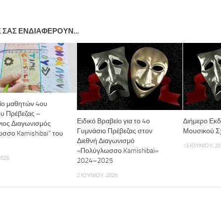
Σ ΣΑΣ ΕΝΔΙΑΦΈΡΟΥΝ…
ίο μαθητών 4ου
υ Πρέβεζας –
Ειδικό Βραβείο για το 4ο
Διήμερο Εκ
ιος Διαγωνισμός
Γυμνάσιο Πρέβεζας στον
Μουσικού Σ
σσο Kamishibai” του
Διεθνή Διαγωνισμό
13 ΙΟΥΝΊΟΥ, 20
«Πολύγλωσσο Kamishibaï»
2026
2024–2025
2 ΙΟΥΝΊΟΥ, 2025