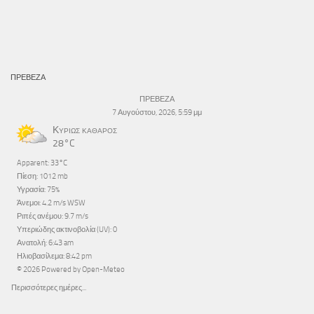
ΠΡΕΒΕΖΑ
ΠΡΕΒΕΖΑ
7 Αυγούστου, 2026, 5:59 μμ
Κυρίως καθαρός
28°C
Apparent: 33°C
Πίεση: 1012 mb
Υγρασία: 75%
Άνεμοι: 4.2 m/s WSW
Ριπές ανέμου: 9.7 m/s
Υπεριώδης ακτινοβολία (UV): 0
Ανατολή: 6:43 am
Ηλιοβασίλεμα: 8:42 pm
© 2026 Powered by Open-Meteo
Περισσότερες ημέρες...