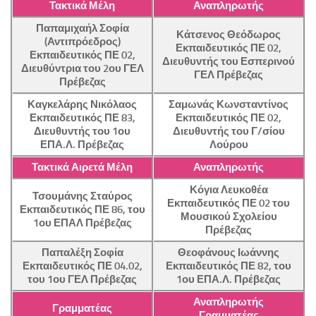
Τακτικά Μέλη
Αναπληρωτής
Παπαμιχαήλ Σοφία
Κάτσενος Θεόδωρος
(Αντιπρόεδρος)
Εκπαιδευτικός ΠΕ 02,
Εκπαιδευτικός ΠΕ 02,
Διευθυντής του Εσπερινού
Διευθύντρια του 2ου ΓΕΛ
ΓΕΛ Πρέβεζας
Πρέβεζας
Καγκελάρης Νικόλαος
Σαμωνάς Κωνσταντίνος
Εκπαιδευτικός ΠΕ 83,
Εκπαιδευτικός ΠΕ 02,
Διευθυντής του 1ου
Διευθυντής του Γ/σίου
ΕΠΑ.Λ. Πρέβεζας
Λούρου
Τακτικά Αιρετά Μέλη
Αναπληρωτής
Κόγια Λευκοθέα
Τσουμάνης Σταύρος
Εκπαιδευτικός ΠΕ 02 του
Εκπαιδευτικός ΠΕ 86, του
Μουσικού Σχολείου
1ου ΕΠΑΛ Πρέβεζας
Πρέβεζας
Παπαλέξη Σοφία
Θεοφάνους Ιωάννης
Εκπαιδευτικός ΠΕ 04.02,
Εκπαιδευτικός ΠΕ 82, του
του 1ου ΓΕΛ Πρέβεζας
1ου ΕΠΑ.Λ. Πρέβεζας
Αναπληρωτής
Γραμματέας
Γραμματέας