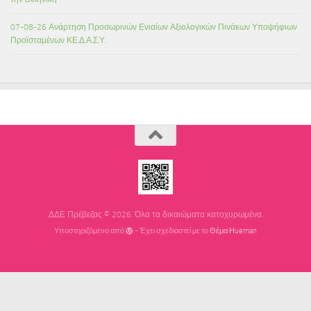
07-08-26 Ανάρτηση Προσωρινών Ενιαίων Αξιολογικών Πινάκων Υποψήφιων
Προϊσταμένων ΚΕ.Δ.Α.Σ.Υ.
ΔΔΕ Πρέβεζας © 2026. Όλα τα δικαιώματα κατοχυρωμένα.
Υποστηριζόμενο από
- Έχει σχεδιαστεί με το
Θέμα Ηueman