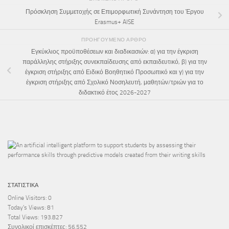
Πρόσκληση Συμμετοχής σε Επιμορφωτική Συνάντηση του Έργου
Erasmus+ AISE
ΠΡΟΗΓΟΎΜΕΝΟ ΆΡΘΡΟ
Εγκύκλιος προϋποθέσεων και διαδικασιών: α) για την έγκριση
παράλληλης στήριξης συνεκπαίδευσης από εκπαιδευτικό, β) για την
έγκριση στήριξης από Ειδικό Βοηθητικό Προσωπικό και γ) για την
έγκριση στήριξης από Σχολικό Νοσηλευτή, μαθητών/τριών για το
διδακτικό έτος 2026-2027
ΣΤΑΤΙΣΤΙΚΆ
Online Visitors:
0
Today's Views:
81
Total Views:
193.827
Συνολικοί επισκέπτες:
56.552