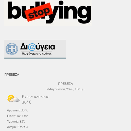
ΠΡΕΒΕΖΑ
ΠΡΕΒΕΖΑ
8 Αυγούστου, 2026, 1:50 μμ
Κυρίως καθαρός
30°C
Apparent: 33°C
Πίεση: 1011 mb
Υγρασία: 83%
Άνεμοι: 6 m/s W