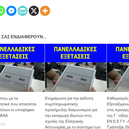
Σ ΣΑΣ ΕΝΔΙΑΦΈΡΟΥΝ…
που, με τα
Ενημέρωση για την έκδοση
Καθορισμός
ητικά που απαιτείται
συμπληρωματικής
Εξεταζόμεν
έσουν οι υποψήφιοι
προκήρυξης διαγωνισμού για
στις προαγω
ΕΦΑΑ
την εισαγωγή ιδιωτών στις
της Γ΄ τάξη
σχολές της Ελληνικής
ΕΝ.Ε.Ε.ΓΥ.-Λ
2026
Αστυνομίας με το σύστημα των
Τράπεζας Θ