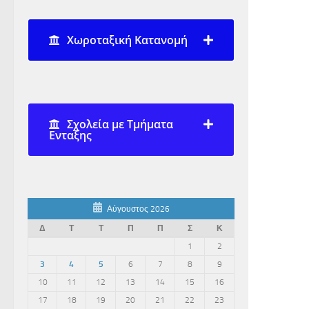
Χωροταξική Κατανομή
Σχολεία με Τμήματα
Ενταξης
Αύγουστος 2026
Δ
Τ
Τ
Π
Π
Σ
Κ
1
2
3
4
5
6
7
8
9
10
11
12
13
14
15
16
17
18
19
20
21
22
23