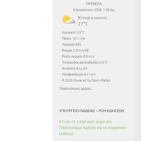
ΠΡΕΒΕΖΑ
8 Αυγούστου, 2026, 1:35 πμ
Κυρίως καθαρός
27°C
Apparent: 33°C
Πίεση: 1011 mb
Υγρασία: 83%
Άνεμοι: 0.9 m/s NE
Ριπές ανέμου: 9.9 m/s
Υπεριώδης ακτινοβολία (UV): 0
Ανατολή: 6:44 am
Ηλιοβασίλεμα: 8:41 pm
© 2026 Powered by Open-Meteo
Περισσότερες ημέρες...
ΥΠΟΥΡΓΕΊΟ ΠΑΙΔΕΊΑΣ – ΡΟΉ ΕΙΔΉΣΕΩΝ
07-08-26 3,358 εκατ. ευρώ στο
Πανεπιστήμιο Κρήτης για το στεγαστικό
επίδομα