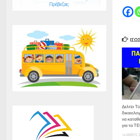
ΊΣΩ
Δελτίο Τύ
δικαιολογ
να καταθ
για τα Τ
14 ΜΑΪ́ΟΥ, 