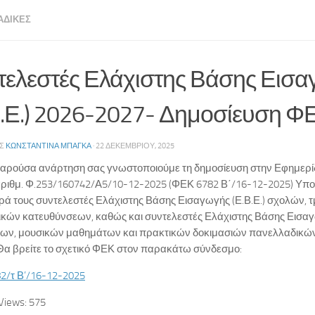
ΑΔΙΚΈΣ
τελεστές Ελάχιστης Βάσης Εισ
Β.Ε.) 2026-2027- Δημοσίευση Φ
ΗΣ
ΚΩΝΣΤΑΝΤΙΝΑ ΜΠΑΓΚΑ
·
22 ΔΕΚΕΜΒΡΊΟΥ, 2025
παρούσα ανάρτηση σας γνωστοποιούμε τη δημοσίευση στην Εφημερ
 αριθμ. Φ.253/160742/Α5/10-12-2025 (ΦΕΚ 6782 Β΄/16-12-2025) Υ
ά τους συντελεστές Ελάχιστης Βάσης Εισαγωγής (Ε.Β.Ε.) σχολών, 
κών κατευθύνσεων, καθώς και συντελεστές Ελάχιστης Βάσης Εισαγω
ων, μουσικών μαθημάτων και πρακτικών δοκιμασιών πανελλαδικών
Θα βρείτε το σχετικό ΦΕΚ στον παρακάτω σύνδεσμο:
2/τ Β’/16-12-2025
Views:
575