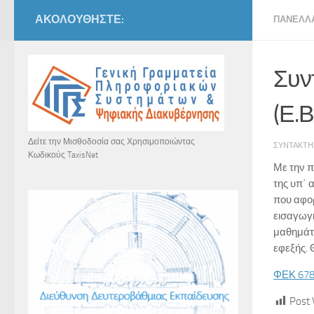
ΑΚΟΛΟΥΘΉΣΤΕ:
ΠΑΝΕΛΛ
Συν
(Ε.
Δείτε την Μισθοδοσία σας Χρησιμοποιώντας
ΣΥΝΤΆΚΤ
Κωδικούς TaxisNet
Με την 
της υπ΄
που αφορ
εισαγωγι
μαθημάτ
εφεξής. 
ΦΕΚ 678
Post 