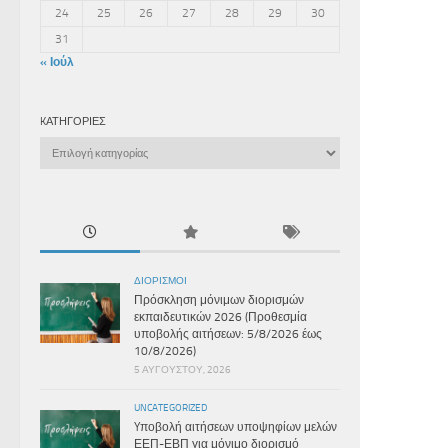
24
25
26
27
28
29
30
31
« Ιούλ
KΑΤΗΓΟΡΊΕΣ
Kατηγορίες
ΔΙΟΡΙΣΜΟΊ
Πρόσκληση μόνιμων διορισμών
εκπαιδευτικών 2026 (Προθεσμία
υποβολής αιτήσεων: 5/8/2026 έως
10/8/2026)
5 ΑΥΓΟΎΣΤΟΥ, 2026
UNCATEGORIZED
Yποβολή αιτήσεων υποψηφίων μελών
ΕΕΠ-ΕΒΠ για μόνιμο διορισμό