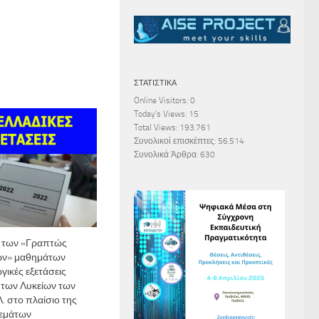
ΣΤΑΤΙΣΤΙΚΆ
Online Visitors:
0
Today's Views:
15
Total Views:
193.761
Συνολικοί επισκέπτες:
56.514
Συνολικά Άρθρα:
630
 των «Γραπτώς
ων» μαθημάτων
γικές εξετάσεις
ς των Λυκείων των
. στο πλαίσιο της
εμάτων