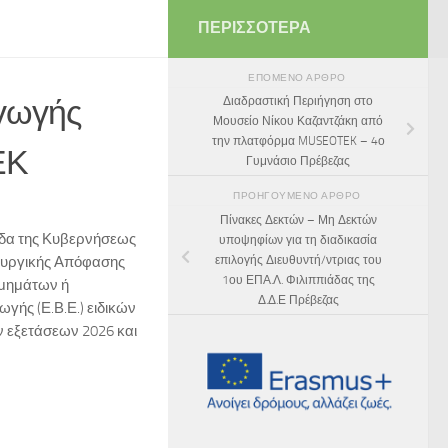
ΠΕΡΙΣΣΌΤΕΡΑ
ΕΠΌΜΕΝΟ ΆΡΘΡΟ
αγωγής
Διαδραστική Περιήγηση στο
Μουσείο Νίκου Καζαντζάκη από
την πλατφόρμα MUSEOTEK – 4ο
ΕΚ
Γυμνάσιο Πρέβεζας
ΠΡΟΗΓΟΎΜΕΝΟ ΆΡΘΡΟ
Πίνακες Δεκτών – Μη Δεκτών
ίδα της Κυβερνήσεως
υποψηφίων για τη διαδικασία
επιλογής Διευθυντή/ντριας του
πουργικής Απόφασης
1ου ΕΠΑ.Λ. Φιλιππιάδας της
τμημάτων ή
Δ.Δ.Ε Πρέβεζας
γής (Ε.Β.Ε.) ειδικών
 εξετάσεων 2026 και