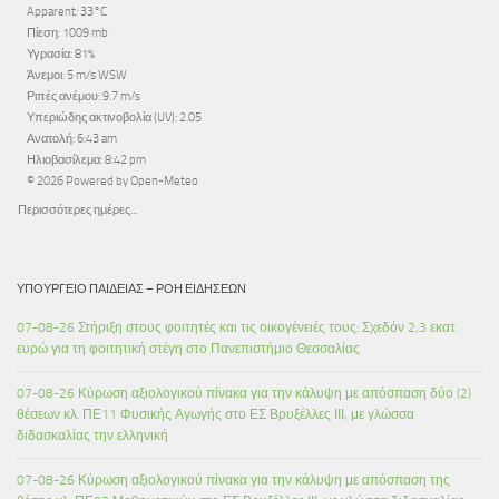
Apparent: 33°C
Πίεση: 1009 mb
Υγρασία: 81%
Άνεμοι: 5 m/s WSW
Ριπές ανέμου: 9.7 m/s
Υπεριώδης ακτινοβολία (UV): 2.05
Ανατολή: 6:43 am
Ηλιοβασίλεμα: 8:42 pm
© 2026 Powered by Open-Meteo
Περισσότερες ημέρες...
ΥΠΟΥΡΓΕΊΟ ΠΑΙΔΕΊΑΣ – ΡΟΉ ΕΙΔΉΣΕΩΝ
07-08-26 Στήριξη στους φοιτητές και τις οικογένειές τους: Σχεδόν 2,3 εκατ.
ευρώ για τη φοιτητική στέγη στο Πανεπιστήμιο Θεσσαλίας
07-08-26 Κύρωση αξιολογικού πίνακα για την κάλυψη με απόσπαση δύο (2)
θέσεων κλ. ΠΕ11 Φυσικής Αγωγής στο ΕΣ Βρυξέλλες ΙΙΙ, με γλώσσα
διδασκαλίας την ελληνική
07-08-26 Κύρωση αξιολογικού πίνακα για την κάλυψη με απόσπαση της