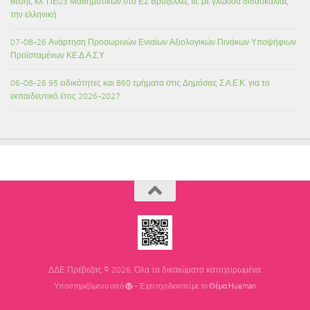
θέσης κλ. ΠΕ03 Μαθηματικών στο ΕΣ Βρυξέλλες ΙΙΙ, με γλώσσα διδασκαλίας
την ελληνική
07-08-26 Ανάρτηση Προσωρινών Ενιαίων Αξιολογικών Πινάκων Υποψήφιων
Προϊσταμένων ΚΕ.Δ.Α.Σ.Υ.
06-08-26 95 ειδικότητες και 860 τμήματα στις Δημόσιες Σ.Α.Ε.Κ. για το
εκπαιδευτικό έτος 2026-2027
ΔΔΕ Πρέβεζας © 2026. Όλα τα δικαιώματα κατοχυρωμένα.
Υποστηριζόμενο από
- Έχει σχεδιαστεί με το
Θέμα Ηueman