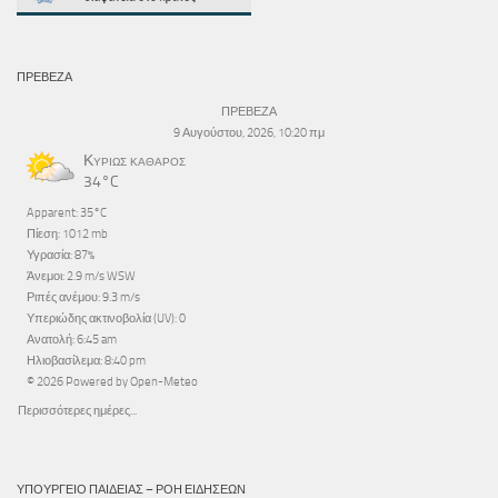
ΠΡΕΒΕΖΑ
ΠΡΕΒΕΖΑ
9 Αυγούστου, 2026, 10:20 πμ
Κυρίως καθαρός
34°C
Apparent: 35°C
Πίεση: 1012 mb
Υγρασία: 87%
Άνεμοι: 2.9 m/s WSW
Ριπές ανέμου: 9.3 m/s
Υπεριώδης ακτινοβολία (UV): 0
Ανατολή: 6:45 am
Ηλιοβασίλεμα: 8:40 pm
© 2026 Powered by Open-Meteo
Περισσότερες ημέρες...
ΥΠΟΥΡΓΕΊΟ ΠΑΙΔΕΊΑΣ – ΡΟΉ ΕΙΔΉΣΕΩΝ