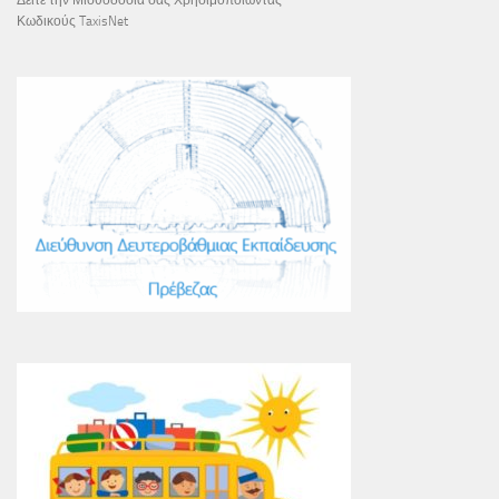
Κωδικούς TaxisNet