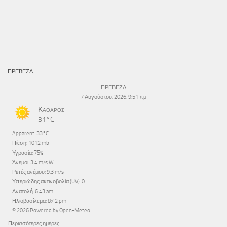
ΠΡΕΒΕΖΑ
ΠΡΕΒΕΖΑ
7 Αυγούστου, 2026, 9:51 πμ
Καθαρός
31°C
Apparent: 33°C
Πίεση: 1012 mb
Υγρασία: 75%
Άνεμοι: 3.4 m/s W
Ριπές ανέμου: 9.3 m/s
Υπεριώδης ακτινοβολία (UV): 0
Ανατολή: 6:43 am
Ηλιοβασίλεμα: 8:42 pm
© 2026 Powered by Open-Meteo
Περισσότερες ημέρες...