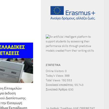
ΣΤΑΤΙΣΤΙΚΆ
Online Visitors:
0
Today's Views:
388
Total Views:
192.553
Συνολικοί επισκέπτες:
55.743
ση Επταμελών
Συνολικά Άρθρα:
630
για έκδοση
ικού Διαπίστωσης
 την Εισαγωγή
άθμια Εκπαίδευση
1ο Διεθνές Συνέδριο ΔΔΕ ΠΡΕΒΕΖΑΣ