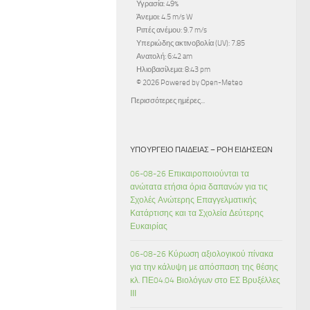
Υγρασία: 49%
Άνεμοι: 4.5 m/s W
Ριπές ανέμου: 9.7 m/s
Υπεριώδης ακτινοβολία (UV): 7.85
Ανατολή: 6:42 am
Ηλιοβασίλεμα: 8:43 pm
© 2026 Powered by Open-Meteo
Περισσότερες ημέρες...
ΥΠΟΥΡΓΕΊΟ ΠΑΙΔΕΊΑΣ – ΡΟΉ ΕΙΔΉΣΕΩΝ
06-08-26 Επικαιροποιούνται τα
ανώτατα ετήσια όρια δαπανών για τις
Σχολές Ανώτερης Επαγγελματικής
Κατάρτισης και τα Σχολεία Δεύτερης
Ευκαιρίας
06-08-26 Κύρωση αξιολογικού πίνακα
για την κάλυψη με απόσπαση της θέσης
κλ. ΠΕ04.04 Βιολόγων στο ΕΣ Βρυξέλλες
ΙΙΙ