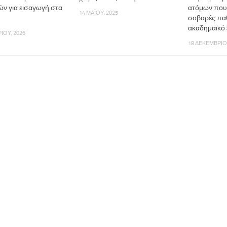
ών για εισαγωγή στα
ατόμων που
14 ΜΑΪ́ΟΥ, 2025
σοβαρές παθ
ακαδημαϊκό
ΊΟΥ, 2026
18 ΔΕΚΕΜΒΡΊΟΥ