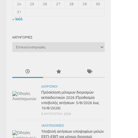
24
25
26
27
28
29
30
31
« Ιούλ
KΑΤΗΓΟΡΊΕΣ
Kατηγορίες
ΔΙΟΡΙΣΜΟΊ
Πρόσκληση μόνιμων διορισμών
εκπαιδευτικών 2026 (Προθεσμία
υποβολής αιτήσεων: 5/8/2026 έως
10/8/2026)
5 ΑΥΓΟΎΣΤΟΥ, 2026
UNCATEGORIZED
Yποβολή αιτήσεων υποψηφίων μελών
ΕΕΠ-ΕΒΠ για μόνιμο διορισμό