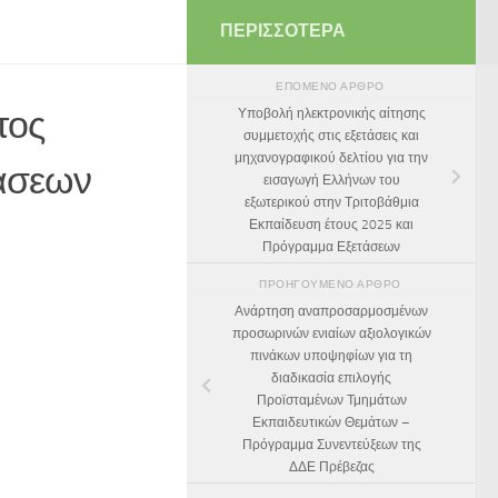
ΠΕΡΙΣΣΌΤΕΡΑ
ΕΠΌΜΕΝΟ ΆΡΘΡΟ
τος
Υποβολή ηλεκτρονικής αίτησης
συμμετοχής στις εξετάσεις και
μηχανογραφικού δελτίου για την
τάσεων
εισαγωγή Ελλήνων του
εξωτερικού στην Τριτοβάθμια
Εκπαίδευση έτους 2025 και
Πρόγραμμα Εξετάσεων
ΠΡΟΗΓΟΎΜΕΝΟ ΆΡΘΡΟ
Ανάρτηση αναπροσαρμοσμένων
προσωρινών ενιαίων αξιολογικών
πινάκων υποψηφίων για τη
διαδικασία επιλογής
Προϊσταμένων Τμημάτων
Εκπαιδευτικών Θεμάτων –
Πρόγραμμα Συνεντεύξεων της
ΔΔΕ Πρέβεζας