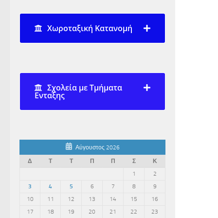
Χωροταξική Κατανομή
Σχολεία με Τμήματα
Ενταξης
Αύγουστος 2026
Δ
Τ
Τ
Π
Π
Σ
Κ
1
2
3
4
5
6
7
8
9
10
11
12
13
14
15
16
17
18
19
20
21
22
23