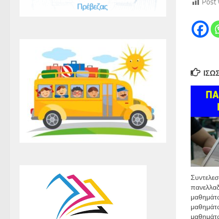
Post 
ΊΣΩ
Συντελεσ
πανελλαδ
μαθημάτω
μαθημάτ
μαθημάτω