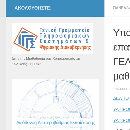
ΑΚΟΛΟΥΘΉΣΤΕ:
ΠΑΝΕΛΛ
Υπο
επα
ΓΕΛ
Δείτε την Μισθοδοσία σας Χρησιμοποιώντας
Κωδικούς TaxisNet
μαθ
ΣΥΝΤΆΚΤ
ΔΕΛΤΙΟ
ΥΑ ΠΡΟ
ΥΑ ΠΡΟ