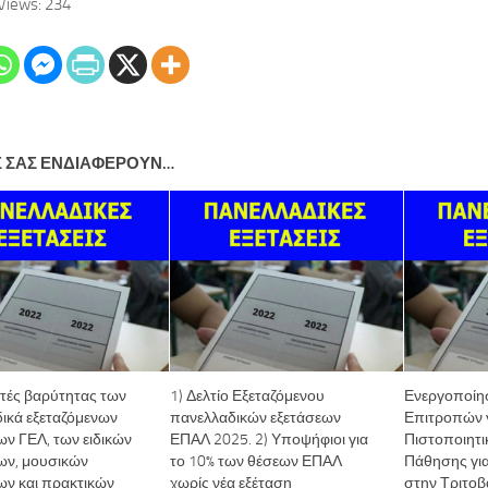
Views:
234
Σ ΣΑΣ ΕΝΔΙΑΦΈΡΟΥΝ…
τές βαρύτητας των
1) Δελτίο Εξεταζόμενου
Ενεργοποίη
ικά εξεταζόμενων
πανελλαδικών εξετάσεων
Επιτροπών 
ν ΓΕΛ, των ειδικών
ΕΠΑΛ 2025. 2) Υποψήφιοι για
Πιστοποιητ
ων, μουσικών
το 10% των θέσεων ΕΠΑΛ
Πάθησης για
ν και πρακτικών
χωρίς νέα εξέταση
στην Τριτοβ