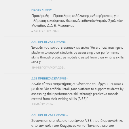
ΠΡΟΣΚΛΉΣΕΙΣ
Προκήρυξη – Πρόσκληση εκδήλωσης ενδιαφέροντος για
πλήρωση κενούμενων θέσεωνΔιευθυντών/ντριών Σχολικών
Μονάδων Δ.Δ.Ε. Μεσσηνίας
4 ΑΥΓΟΎΣΤΟΥ, 2026
ΔΔΕ ΠΡΕΒΕΖΑΣ ERASMUS+
Έναρξη του έργου Erasmus+ με τίτλο: “An artificial intelligent
platform to support students by assessing their performance
skills through predictive models created from their writing skills
(AISE)”
19 ΦΕΒΡΟΥΑΡΊΟΥ, 2024
ΔΔΕ ΠΡΕΒΕΖΑΣ ERASMUS+
Δελτίο τύπου εναρκτήριας συνάντησης του έργου Erasmus+
με τίτλο:“An artificial intelligent platform to support students by
assessing their performance skillsthrough predictive models
created from their writing skills (AISE)”
13 ΜΑΪ́ΟΥ, 2024
ΔΔΕ ΠΡΕΒΕΖΑΣ ERASMUS+
Συνάντηση στο πλαίσιο του έργου AISE, που διοργανώθηκε
από την πόλη του Kragujevac και το Πανεπιστήμιο του