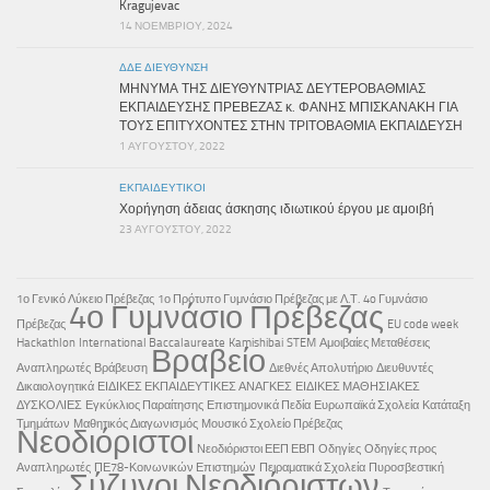
Kragujevac
14 ΝΟΕΜΒΡΊΟΥ, 2024
ΔΔΕ ΔΙΕΎΘΥΝΣΗ
ΜΗΝΥΜΑ ΤΗΣ ΔΙΕΥΘΥΝΤΡΙΑΣ ΔΕΥΤΕΡΟΒΑΘΜΙΑΣ
ΕΚΠΑΙΔΕΥΣΗΣ ΠΡΕΒΕΖΑΣ κ. ΦΑΝΗΣ ΜΠΙΣΚΑΝΑΚΗ ΓΙΑ
ΤΟΥΣ ΕΠΙΤΥΧΟΝΤΕΣ ΣΤΗΝ ΤΡΙΤΟΒΑΘΜΙΑ ΕΚΠΑΙΔΕΥΣΗ
1 ΑΥΓΟΎΣΤΟΥ, 2022
ΕΚΠΑΙΔΕΥΤΙΚΟΊ
Χορήγηση άδειας άσκησης ιδιωτικού έργου με αμοιβή
23 ΑΥΓΟΎΣΤΟΥ, 2022
1ο Γενικό Λύκειο Πρέβεζας
1ο Πρότυπο Γυμνάσιο Πρέβεζας με Λ.Τ.
4o Γυμνάσιο
4ο Γυμνάσιο Πρέβεζας
Πρέβεζας
EU code week
Hackathlon
International Baccalaureate
Kamishibai
STEM
Αμοιβαίες Μεταθέσεις
Βραβείο
Αναπληρωτές
Βράβευση
Διεθνές Απολυτήριο
Διευθυντές
Δικαιολογητικά
ΕΙΔΙΚΕΣ ΕΚΠΑΙΔΕΥΤΙΚΕΣ ΑΝΑΓΚΕΣ
ΕΙΔΙΚΕΣ ΜΑΘΗΣΙΑΚΕΣ
ΔΥΣΚΟΛΙΕΣ
Εγκύκλιος Παραίτησης
Επιστημονικά Πεδία
Ευρωπαϊκά Σχολεία
Κατάταξη
Τμημάτων
Μαθητικός Διαγωνισμός
Μουσικό Σχολείο Πρέβεζας
Νεοδιόριστοι
Νεοδιόριστοι ΕΕΠ ΕΒΠ
Οδηγίες
Οδηγίες προς
Αναπληρωτές
ΠΕ78-Κοινωνικών Επιστημών
Πειραματικά Σχολεία
Πυροσβεστική
Σύζυγοι Νεοδιόριστων