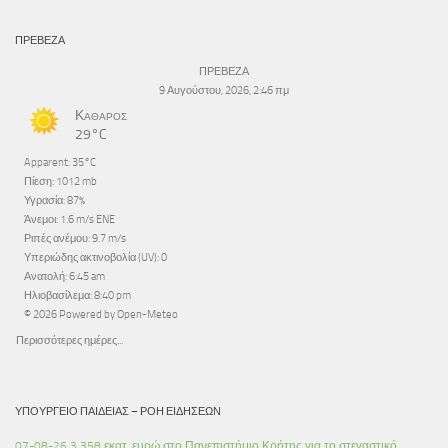
ΠΡΕΒΕΖΑ
ΠΡΕΒΕΖΑ
9 Αυγούστου, 2026, 2:46 πμ
Καθαρός
29°C
Apparent: 35°C
Πίεση: 1012 mb
Υγρασία: 87%
Άνεμοι: 1.6 m/s ENE
Ριπές ανέμου: 9.7 m/s
Υπεριώδης ακτινοβολία (UV): 0
Ανατολή: 6:45 am
Ηλιοβασίλεμα: 8:40 pm
© 2026 Powered by Open-Meteo
Περισσότερες ημέρες...
ΥΠΟΥΡΓΕΊΟ ΠΑΙΔΕΊΑΣ – ΡΟΉ ΕΙΔΉΣΕΩΝ
07-08-26 3,358 εκατ. ευρώ στο Πανεπιστήμιο Κρήτης για το στεγαστικό