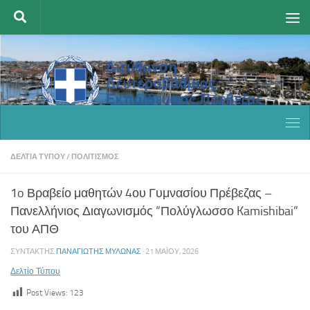
Skip to content
ΔΕΛΤΊΑ ΤΎΠΟΥ
/
ΠΟΛΙΤΙΣΜΌΣ
1o Βραβείο μαθητών 4ου Γυμνασίου Πρέβεζας –
Πανελλήνιος Διαγωνισμός “Πολύγλωσσο Kamishibai”
του ΑΠΘ
ΣΥΝΤΆΚΤΗΣ
ΠΑΝΑΓΙΏΤΗΣ ΜΥΛΩΝΆΣ
·
21 ΜΑΪ́ΟΥ, 2026
Δελτίο Τύπου
Post Views:
123