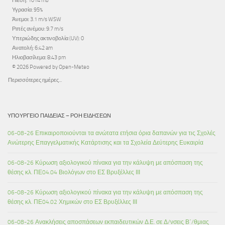
Πίεση: 1014 mb
Υγρασία: 95%
Άνεμοι: 3.1 m/s WSW
Ριπές ανέμου: 9.7 m/s
Υπεριώδης ακτινοβολία (UV): 0
Ανατολή: 6:42 am
Ηλιοβασίλεμα: 8:43 pm
© 2026 Powered by Open-Meteo
Περισσότερες ημέρες...
ΥΠΟΥΡΓΕΊΟ ΠΑΙΔΕΊΑΣ – ΡΟΉ ΕΙΔΉΣΕΩΝ
06-08-26 Επικαιροποιούνται τα ανώτατα ετήσια όρια δαπανών για τις Σχολές
Ανώτερης Επαγγελματικής Κατάρτισης και τα Σχολεία Δεύτερης Ευκαιρία
06-08-26 Κύρωση αξιολογικού πίνακα για την κάλυψη με απόσπαση της
θέσης κλ. ΠΕ04.04 Βιολόγων στο ΕΣ Βρυξέλλες ΙΙΙ
06-08-26 Κύρωση αξιολογικού πίνακα για την κάλυψη με απόσπαση της
θέσης κλ. ΠΕ04.02 Χημικών στο ΕΣ Βρυξέλλες ΙΙΙ
06-08-26 Ανακλήσεις αποσπάσεων εκπαιδευτικών Δ.Ε. σε Δ/νσεις Β΄/θμιας