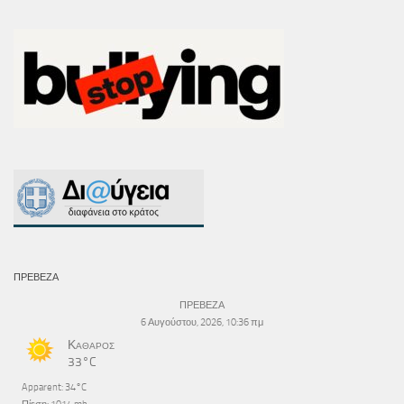
ΠΡΕΒΕΖΑ
ΠΡΕΒΕΖΑ
6 Αυγούστου, 2026, 10:36 πμ
Καθαρός
33°C
Apparent: 34°C