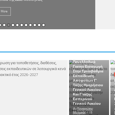
 More
Πανελλαδικές
Καθορισμός
Εξεταστέας Ύλης
Για Το Έτος 2027
Για Τα Μαθήματα
Που Εξετάζονται
Πανελλαδικά
Γιατην Εισαγωγή
Στην Τριτοβάθμια
Εκπαίδευση
Αποφοίτων Γ’
Τάξης Ημερήσιου
Γενικού Λυκείου
Και Γ’τάξης
Εσπερινού
Γενικού Λυκείου
Εκπαιδευτικοί
By
Παναγιώτης
Αναμορφωμένος
Μυλωνάς
/ 15