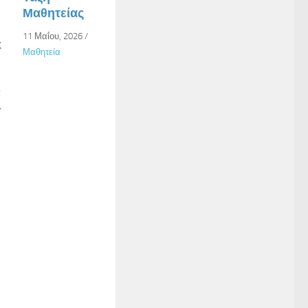
Μαθητείας
11 Μαΐου, 2026
/
κ
Μαθητεία
ν
–