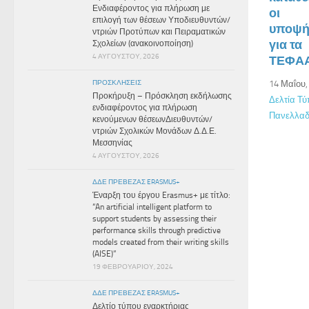
Ενδιαφέροντος για πλήρωση με
οι
επιλογή των θέσεων Υποδιευθυντών/
υποψή
ντριών Προτύπων και Πειραματικών
για τα
Σχολείων (ανακοινοποίηση)
4 ΑΥΓΟΎΣΤΟΥ, 2026
ΤΕΦΑ
ΠΡΟΣΚΛΉΣΕΙΣ
14 Μαΐου,
Προκήρυξη – Πρόσκληση εκδήλωσης
Δελτία Τ
ενδιαφέροντος για πλήρωση
Πανελλαδ
κενούμενων θέσεωνΔιευθυντών/
ντριών Σχολικών Μονάδων Δ.Δ.Ε.
Μεσσηνίας
4 ΑΥΓΟΎΣΤΟΥ, 2026
ΔΔΕ ΠΡΕΒΕΖΑΣ ERASMUS+
Έναρξη του έργου Erasmus+ με τίτλο:
“An artificial intelligent platform to
support students by assessing their
performance skills through predictive
models created from their writing skills
(AISE)”
19 ΦΕΒΡΟΥΑΡΊΟΥ, 2024
ΔΔΕ ΠΡΕΒΕΖΑΣ ERASMUS+
Δελτίο τύπου εναρκτήριας