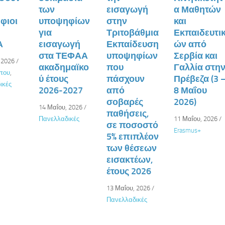
των
εισαγωγή
α Μαθητών
φιοι
υποψηφίων
στην
και
για
Τριτοβάθμια
Εκπαιδευτι
Α
εισαγωγή
Εκπαίδευση
ών από
στα ΤΕΦΑΑ
υποψηφίων
Σερβία και
 2026
/
ακαδημαϊκο
που
Γαλλία στη
ύπου
,
ύ έτους
πάσχουν
Πρέβεζα (3 
ικές
2026-2027
από
8 Μαΐου
σοβαρές
2026)
14 Μαΐου, 2026
/
παθήσεις,
Πανελλαδικές
11 Μαΐου, 2026
/
σε ποσοστό
Erasmus+
5% επιπλέον
των θέσεων
εισακτέων,
έτους 2026
13 Μαΐου, 2026
/
Πανελλαδικές