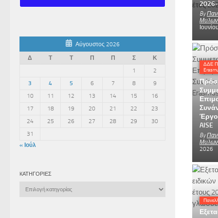
2026
By
Παν
Μυλων
Ιουνίο
Αύγουστος 2026
Δ
Τ
Τ
Π
Π
Σ
Κ
ΔΔΕ 
1
2
Erasm
Πρόσ
3
4
5
6
7
8
9
Συμμε
10
11
12
13
14
15
16
Επιμ
Συνά
17
18
19
20
21
22
23
Έργο
24
25
26
27
28
29
30
AISE
31
By
Παν
Μυλων
« Ιούλ
2026
KΑΤΗΓΟΡΊΕΣ
Kατηγορίες
Πανελλ
Εξετα