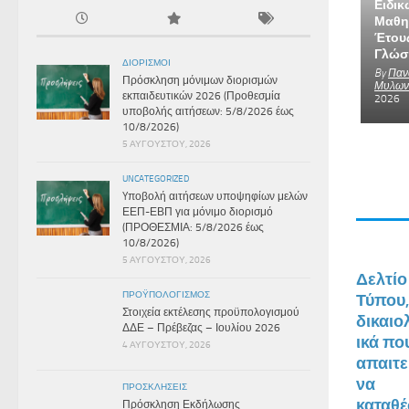
Ειδικ
Μαθη
Έτους
Γλώσ
ΔΙΟΡΙΣΜΟΊ
By
Παν
Πρόσκληση μόνιμων διορισμών
Μυλων
εκπαιδευτικών 2026 (Προθεσμία
2026
υποβολής αιτήσεων: 5/8/2026 έως
10/8/2026)
5 ΑΥΓΟΎΣΤΟΥ, 2026
UNCATEGORIZED
Yποβολή αιτήσεων υποψηφίων μελών
ΕΕΠ-ΕΒΠ για μόνιμο διορισμό
(ΠΡΟΘΕΣΜΙΑ: 5/8/2026 έως
10/8/2026)
5 ΑΥΓΟΎΣΤΟΥ, 2026
Δελτίο
ΠΡΟΫΠΟΛΟΓΙΣΜΌΣ
Τύπου,
Στοιχεία εκτέλεσης προϋπολογισμού
δικαιο
ΔΔΕ – Πρέβεζας – Ιουλίου 2026
ικά πο
4 ΑΥΓΟΎΣΤΟΥ, 2026
απαιτε
να
ΠΡΟΣΚΛΉΣΕΙΣ
καταθ
Πρόσκληση Εκδήλωσης