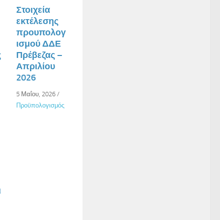
Στοιχεία
εκτέλεσης
προυπολογ
ισμού ΔΔΕ
ς
Πρέβεζας –
Απριλίου
2026
5 Μαΐου, 2026
/
η
Προϋπολογισμός
ι
θ