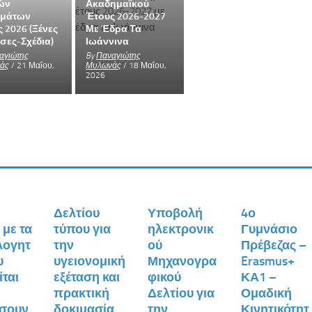
ών
Ακαδημαϊκού
μάτων
Έτους 2026-2027
 2026 (ξένες
Με Έδρα Τα
σες-Σχέδια)
Ιωάννινα
αγιώτης
By
Παναγιώτης
άς
/ 21 Μαΐου,
Μυλωνάς
/ 18 Μαΐου,
2026
Δελτίου
Υποβολή
4ο
 με τα
τύπου για
ηλεκτρονικ
Γυμνάσιο
λογητ
την
ού
Πρέβεζας –
υ
υγειονομική
Μηχανογρα
Erasmus+
ίται
εξέταση και
φικού
ΚΑ1 –
πρακτική
Δελτίου για
Ομαδική
έσουν
δοκιμασία
την
Κινητικότητ