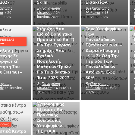
Πανελλαδικές
Στήριξης
-2027
Skills
Εισακτέων.
Συνεκπαίδευσης
Πανελλαδικό
αγιώτης
By
Παναγιώτης
By
Παναγιώτης
Από
Δίκτυο
άς
/ 29
Μυλωνάς
/ 24
Μυλωνάς
/ 15
υ, 2026
Ιουνίου, 2026
Ιουνίου, 2026
Εκπαιδευτικό, Β)
Ψυχολογικής
Για Την Έγκριση
Υποστήριξης Για
Στήριξης Από
Τους Υποψηφίους
Ειδικό Βοηθητικό
Των
Προσωπικό Και Γ)
Πανελλαδικών
ΠΡΕΒΕΖΑΣ
us+
Για Την Έγκριση
Εξετάσεων 2026 –
κληση
Στήριξης Από
Δωρεάν Γραμμή
τοχής Σε
Σχολικό
1550 Σε Όλη Την
ορφωτική
Νοσηλευτή,
Περίοδο Των
ντηση Του
Μαθητών/τριών
Πανελλαδικών
υ Erasmus+
Για Το Διδακτικό
Από 25/5 Έως
Έτος 2026-2027
30/6
αγιώτης
By
Παναγιώτης
By
Παναγιώτης
άς
/ 9 Ιουνίου,
Μυλωνάς
/ 4 Ιουνίου,
Μυλωνάς
/ 28 Μαΐου,
Πανελλαδικές
2026
2026
Πρόγραμμα
Υγειονομικής
Εξέτασης Και
Πρακτικής
Δοκιμασίας
αδικές
Υποψηφίων
στικά Κέντρα
Τ.Ε.Φ.Α.Α.