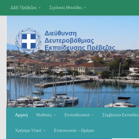
ΔΔΕ Πρέβεζας
Σχολικές Μονάδες
Skip to content
Αρχική
Μαθητές
Εκπαιδευτικοί
Σύμβουλοι Εκπαίδε
Χρήσιμο Υλικό
Επικοινωνία – Ωράριο