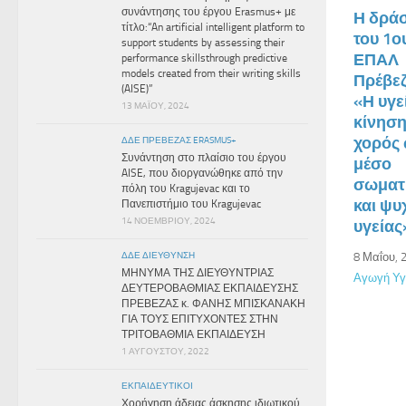
συνάντησης του έργου Erasmus+ με
Η δρά
τίτλο:“An artificial intelligent platform to
του 1ο
support students by assessing their
ΕΠΑΛ
performance skillsthrough predictive
models created from their writing skills
Πρέβε
(AISE)”
«Η υγε
13 ΜΑΪ́ΟΥ, 2024
κίνηση
χορός
ΔΔΕ ΠΡΕΒΕΖΑΣ ERASMUS+
Συνάντηση στο πλαίσιο του έργου
μέσο
AISE, που διοργανώθηκε από την
σωματ
πόλη του Kragujevac και το
και ψυ
Πανεπιστήμιο του Kragujevac
14 ΝΟΕΜΒΡΊΟΥ, 2024
υγείας
ΔΔΕ ΔΙΕΎΘΥΝΣΗ
8 Μαΐου, 
ΜΗΝΥΜΑ ΤΗΣ ΔΙΕΥΘΥΝΤΡΙΑΣ
Αγωγή Υγ
ΔΕΥΤΕΡΟΒΑΘΜΙΑΣ ΕΚΠΑΙΔΕΥΣΗΣ
ΠΡΕΒΕΖΑΣ κ. ΦΑΝΗΣ ΜΠΙΣΚΑΝΑΚΗ
ΓΙΑ ΤΟΥΣ ΕΠΙΤΥΧΟΝΤΕΣ ΣΤΗΝ
ΤΡΙΤΟΒΑΘΜΙΑ ΕΚΠΑΙΔΕΥΣΗ
1 ΑΥΓΟΎΣΤΟΥ, 2022
ΕΚΠΑΙΔΕΥΤΙΚΟΊ
Χορήγηση άδειας άσκησης ιδιωτικού