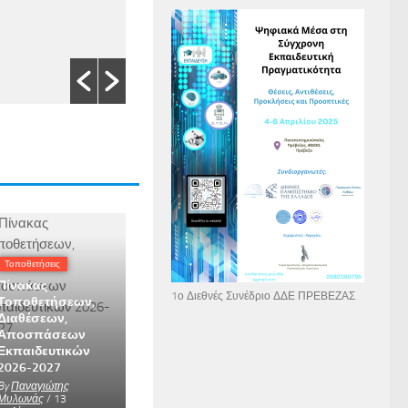
Read More
Τοποθετήσεις
Πίνακας
1ο Διεθνές Συνέδριο ΔΔΕ ΠΡΕΒΕΖΑΣ
Τοποθετήσεων,
Διαθέσεων,
Αποσπάσεων
Εκπαιδευτικών
2026-2027
By
Παναγιώτης
Μυλωνάς
/ 13