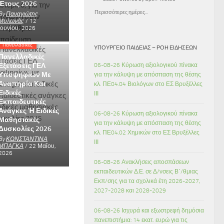
Έτους 2026
Περισσότερες ημέρες...
By
Παναγιώτης
Μυλωνάς
/ 12
Ιουνίου, 2026
Πανελλαδικές
ΥΠΟΥΡΓΕΊΟ ΠΑΙΔΕΊΑΣ – ΡΟΉ ΕΙΔΉΣΕΩΝ
Πανελλαδικές
Εξετάσεις ΓΕΛ
06-08-26 Κύρωση αξιολογικού πίνακα
Υποψηφίων Με
για την κάλυψη με απόσπαση της θέσης
Αναπηρία Και
κλ. ΠΕ04.04 Βιολόγων στο ΕΣ Βρυξέλλες
Ειδικές
ΙΙΙ
Εκπαιδευτικές
Ανάγκες Ή Ειδικές
06-08-26 Κύρωση αξιολογικού πίνακα
Μαθησιακές
για την κάλυψη με απόσπαση της θέσης
Δυσκολίες 2026
κλ. ΠΕ04.02 Χημικών στο ΕΣ Βρυξέλλες
By
ΚΩΝΣΤΑΝΤΙΝΑ
ΙΙΙ
ΜΠΑΓΚΑ
/ 22 Μαΐου,
2026
06-08-26 Ανακλήσεις αποσπάσεων
εκπαιδευτικών Δ.Ε. σε Δ/νσεις Β΄/θμιας
Εκπ/σης για τα σχολικά έτη 2026-2027,
2027-2028 και 2028-2029
06-08-26 Ισχυρά και εξωστρεφή δημόσια
πανεπιστήμια: 14 εκατ. ευρώ για τις