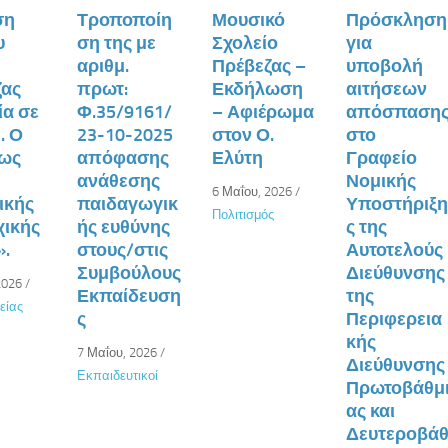
ση
Τροποποίη
Μουσικό
Πρόσκληση
υ
ση της με
Σχολείο
για
αριθμ.
Πρέβεζας –
υποβολή
ζας
πρωτ:
Εκδήλωση
αιτήσεων
ία σε
Φ.35/9161/
– Αφιέρωμα
απόσπαση
. Ο
23-10-2025
στον Ο.
στο
 ως
απόφασης
Ελύτη
Γραφείο
ανάθεσης
Νομικής
6 Μαΐου, 2026
/
ικής
παιδαγωγικ
Υποστήριξ
Πολιτισμός
χικής
ής ευθύνης
ς της
».
στους/στις
Αυτοτελούς
Συμβούλους
Διεύθυνσης
2026
/
Εκπαίδευση
της
είας
ς
Περιφερεια
κής
7 Μαΐου, 2026
/
Διεύθυνσης
Εκπαιδευτικοί
Πρωτοβάθμ
ας και
Δευτεροβά