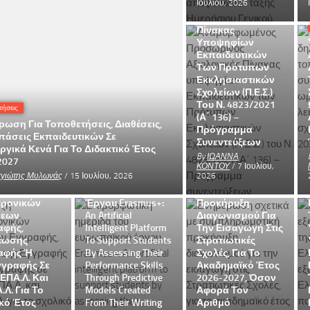
Ιουλίου, 2026
Προσωρινός
Αξιολογικός
Πίνακας
Υποψηφίων
Εκπαιδευτικών
Των Πρότυπων
Εκκλησιαστικών
Σχολείων (Π.Ε.Σ.)
Του Ν. 4823/2021
τήσεις
(Α΄ 136) –
ρωση Για Τοποθετήσεις, Διαθέσεις,
Πρόγραμμα
άσεις Εκπαιδευτικών Σε
Συνεντεύξεων
ΔΔΕ ΠΡΕΒΕΖΑΣ
ργικά Κενά Για Το Διδακτικό Έτος
Erasmus+
Πανελλαδικές
By
ΙΩΑΝΝΑ
 Τύπου
2027
Επιμορφωτική
Ενημέρωση
ΚΟΝΤΟΥ
/ 7 Ιουλίου,
φές
γιώτης Μυλωνάς
/ 15 Ιουλίου, 2026
2026
Ημερίδα Του
Σχετικά Με
ξη
Ευρωπαϊκού
Συμπληρωματική
τρονικών
Έργου Erasmus+:
Προκήρυξη
σεων
An Artificial
Διαγωνισμού Για
Μαθητές
αφής,
Intelligent Platform
Την Εισαγωγή Στις
Εγκύκλιος
έωσης
To Support Students
Στρατιωτικές
Προϋποθέσεων
αφής Ή
By Assessing Their
Σχολές, Για Το
Και Διαδικασιών:
γγραφής Σε
Performance Skills
Ακαδημαϊκό Έτος
Α) Για Την
, ΕΠΑ.Λ. Και
Through Predictive
2026-2027, Όσον
Έγκριση
.Λ. Για Το
Models Created
Αφορά Τον
Παράλληλης
κό Έτος
From Their Writing
Αριθμό