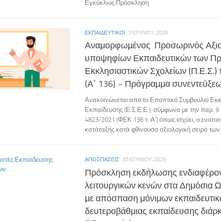
Εγκύκλιος Πρόσκληση
ΕΚΠΑΙΔΕΥΤΙΚΟΊ
7 ΙΟΥΛΊΟΥ, 2026
Αναμορφωμένος Προσωρινός Αξιο
υποψηφίων Εκπαιδευτικών των Π
Εκκλησιαστικών Σχολείων (Π.Ε.Σ.)
(Α΄ 136) – Πρόγραμμα συνεντεύξε
Ανακοινώνεται από το Εποπτικό Συμβούλιο Εκκ
Εκπαίδευσης (Ε.Σ.Ε.Ε.), σύμφωνα με την παρ. 9 
4823/2021 (ΦΕΚ 136 τ. Α’) όπως ισχύει, ο ενοπο
κατάταξης κατά φθίνουσα αξιολογική σειρά των.
ΑΠΟΣΠΆΣΕΙΣ
30 ΙΟΥΝΊΟΥ, 2026
Πρόσκληση εκδήλωσης ενδιαφέρον
λειτουργικών κενών στα Δημόσια Ω
με απόσπαση μόνιμων εκπαιδευτι
δευτεροβάθμιας εκπαίδευσης διάρκε