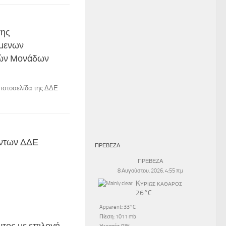
σης
ύμενων
κών Μονάδων
 ιστοσελίδα της ΔΔΕ
ντων ΔΔΕ
ΠΡΕΒΕΖΑ
ΠΡΕΒΕΖΑ
8 Αυγούστου, 2026, 4:55 πμ
Κυρίως καθαρός
26°C
Apparent: 33°C
Πίεση: 1011 mb
τος με επιλογή