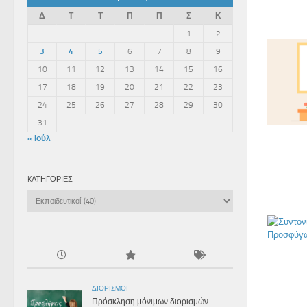
Δ
Τ
Τ
Π
Π
Σ
Κ
1
2
3
4
5
6
7
8
9
10
11
12
13
14
15
16
17
18
19
20
21
22
23
24
25
26
27
28
29
30
31
« Ιούλ
KΑΤΗΓΟΡΊΕΣ
Kατηγορίες
ΔΙΟΡΙΣΜΟΊ
Πρόσκληση μόνιμων διορισμών