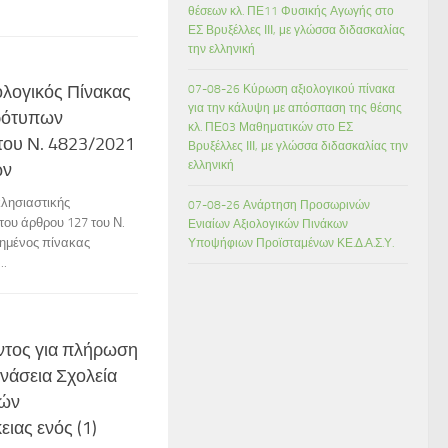
θέσεων κλ. ΠΕ11 Φυσικής Αγωγής στο
ΕΣ Βρυξέλλες ΙΙΙ, με γλώσσα διδασκαλίας
την ελληνική
λογικός Πίνακας
07-08-26 Κύρωση αξιολογικού πίνακα
για την κάλυψη με απόσπαση της θέσης
ρότυπων
κλ. ΠΕ03 Μαθηματικών στο ΕΣ
 του Ν. 4823/2021
Βρυξέλλες ΙΙΙ, με γλώσσα διδασκαλίας την
ελληνική
ων
λησιαστικής
07-08-26 Ανάρτηση Προσωρινών
του άρθρου 127 του Ν.
Ενιαίων Αξιολογικών Πινάκων
ιημένος πίνακας
Υποψήφιων Προϊσταμένων ΚΕ.Δ.Α.Σ.Υ.
..
τος για πλήρωση
νάσεια Σχολεία
κών
ιας ενός (1)