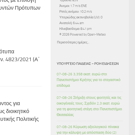
Υγρασία: 83%
Άνεμοι: 1.7 m/s ENE
θυντών Πρότυπων
Ριπές ανέμου: 10.2 m/s
Υπεριώδης ακτινοβολία (UV): 0
Ανατολή: 6:44 am
Ηλιοβασίλεμα: 8:41 pm
© 2026 Powered by Open-Meteo
Περισσότερες ημέρες...
ρότυπα
 ν. 4823/2021 (Α΄
ΥΠΟΥΡΓΕΊΟ ΠΑΙΔΕΊΑΣ – ΡΟΉ ΕΙΔΉΣΕΩΝ
07-08-26 3,358 εκατ. ευρώ στο
Πανεπιστήμιο Κρήτης για το στεγαστικό
επίδομα
07-08-26 Στήριξη στους φοιτητές και τις
ντος για
οικογένειές τους: Σχεδόν 2,3 εκατ. ευρώ
για τη φοιτητική στέγη στο Πανεπιστήμιο
ς διοικητικό
Θεσσαλίας
υτικής Πολιτικής
07-08-26 Κύρωση αξιολογικού πίνακα
για την κάλυψη με απόσπαση δύο (2)