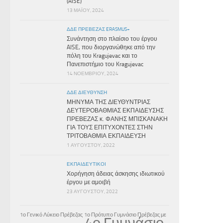
(AISE)”
13 ΜΑΪ́ΟΥ, 2024
ΔΔΕ ΠΡΕΒΕΖΑΣ ERASMUS+
Συνάντηση στο πλαίσιο του έργου
AISE, που διοργανώθηκε από την
πόλη του Kragujevac και το
Πανεπιστήμιο του Kragujevac
14 ΝΟΕΜΒΡΊΟΥ, 2024
ΔΔΕ ΔΙΕΎΘΥΝΣΗ
ΜΗΝΥΜΑ ΤΗΣ ΔΙΕΥΘΥΝΤΡΙΑΣ
ΔΕΥΤΕΡΟΒΑΘΜΙΑΣ ΕΚΠΑΙΔΕΥΣΗΣ
ΠΡΕΒΕΖΑΣ κ. ΦΑΝΗΣ ΜΠΙΣΚΑΝΑΚΗ
ΓΙΑ ΤΟΥΣ ΕΠΙΤΥΧΟΝΤΕΣ ΣΤΗΝ
ΤΡΙΤΟΒΑΘΜΙΑ ΕΚΠΑΙΔΕΥΣΗ
1 ΑΥΓΟΎΣΤΟΥ, 2022
ΕΚΠΑΙΔΕΥΤΙΚΟΊ
Χορήγηση άδειας άσκησης ιδιωτικού
έργου με αμοιβή
23 ΑΥΓΟΎΣΤΟΥ, 2022
1ο Γενικό Λύκειο Πρέβεζας
1ο Πρότυπο Γυμνάσιο Πρέβεζας με