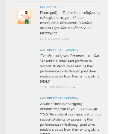
ΠΡΟΣΚΛΉΣΕΙΣ
Προκήρυξη – Πρόσκληση εκδήλωσης
ενδιαφέροντος για πλήρωση
κενούμενων θέσεωνΔιευθυντών/
ντριών Σχολικών Μονάδων Δ.Δ.Ε.
Μεσσηνίας
4 ΑΥΓΟΎΣΤΟΥ, 2026
ΔΔΕ ΠΡΕΒΕΖΑΣ ERASMUS+
Έναρξη του έργου Erasmus+ με τίτλο:
“An artificial intelligent platform to
support students by assessing their
performance skills through predictive
models created from their writing skills
(AISE)”
19 ΦΕΒΡΟΥΑΡΊΟΥ, 2024
ΔΔΕ ΠΡΕΒΕΖΑΣ ERASMUS+
Δελτίο τύπου εναρκτήριας
συνάντησης του έργου Erasmus+ με
τίτλο:“An artificial intelligent platform to
support students by assessing their
performance skillsthrough predictive
models created from their writing skills