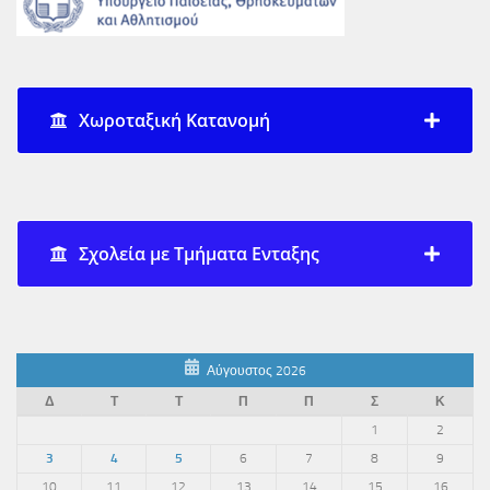
Χωροταξική Κατανομή
Σχολεία με Τμήματα Ενταξης
Αύγουστος 2026
Δ
Τ
Τ
Π
Π
Σ
Κ
1
2
3
4
5
6
7
8
9
10
11
12
13
14
15
16