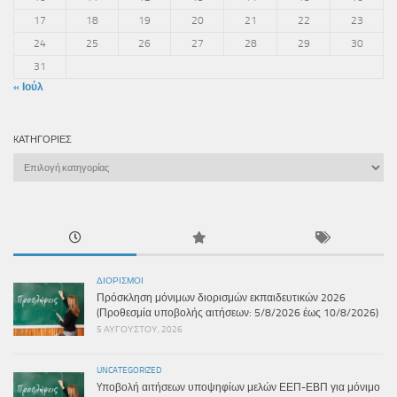
17
18
19
20
21
22
23
24
25
26
27
28
29
30
31
« Ιούλ
KΑΤΗΓΟΡΊΕΣ
Kατηγορίες
ΔΙΟΡΙΣΜΟΊ
Πρόσκληση μόνιμων διορισμών εκπαιδευτικών 2026
(Προθεσμία υποβολής αιτήσεων: 5/8/2026 έως 10/8/2026)
5 ΑΥΓΟΎΣΤΟΥ, 2026
UNCATEGORIZED
Yποβολή αιτήσεων υποψηφίων μελών ΕΕΠ-ΕΒΠ για μόνιμο