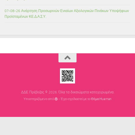
07-08-26 Ανάρτηση Προσωρινών Ενιαίων Αξιολογικών Πινάκων Υποψήφιων
Προϊσταμένων ΚΕ.Δ.Α.Σ.Υ.
ΔΔΕ Πρέβεζας © 2026. Όλα τα δικαιώματα κατοχυρωμένα.
Υποστηριζόμενο από
- Έχει σχεδιαστεί με το
Θέμα Ηueman