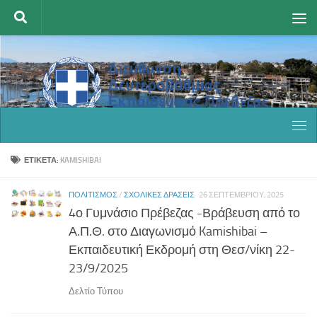
Skip to content
ΕΤΙΚΈΤΑ:
KAMISHIBAI
ΠΟΛΙΤΙΣΜΌΣ
/
ΣΧΟΛΙΚΈΣ ΔΡΆΣΕΙΣ
26 ΣΕΠΤΕΜΒΡΊΟΥ, 2025
4ο Γυμνάσιο Πρέβεζας -Βράβευση από το
Α.Π.Θ. στο Διαγωνισμό Kamishibai –
Εκπαιδευτική Εκδρομή στη Θεσ/νίκη 22-
23/9/2025
Δελτίο Τύπου