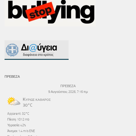
ΠΡΕΒΕΖΑ
ΠΡΕΒΕΖΑ
9 Αυγούστου, 2026, 7:16 πμ
Κυρίως καθαρός
30°C
Apparent: 32°C
Πίεση: 1012 mb
Υγρασία: 42%
Άνεμοι: 1.4 m/s ENE