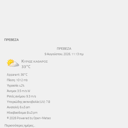
ΠΡΕΒΕΖΑ
ΠΡΕΒΕΖΑ
9 Αυγούστου, 2026, 11:13 πμ
Κυρίως καθαρός
33°C
Apparent: 36°C
Πίεση: 1012 mb
Υγρασία: 42%
Άνεμοι: 3.5 m/s W
Ριπές ανέμου: 9.3 m/s
Υπεριώδης ακτινοβολία (UV): 7.8
Ανατολή: 6:45 am
Ηλιοβασίλεμα: 8:40 pm
© 2026 Powered by Open-Meteo
Περισσότερες ημέρες...