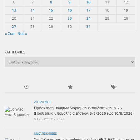
6
7
8
9
10
11
12
13
14
15
16
17
18
19
20
21
22
23
24
25
26
27
28
29
30
31
« Σεπ
Νοέ »
KΑΤΗΓΟΡΊΕΣ
Kατηγορίες
ΔΙΟΡΙΣΜΟΊ
Πρόσκληση μόνιμων διορισμών εκπαιδευτικών 2026
(Προθεσμία υποβολής αιτήσεων: 5/8/2026 έως 10/8/2026)
5 ΑΥΓΟΎΣΤΟΥ, 2026
UNCATEGORIZED
Yποβολή αιτήσεων υποψηφίων μελών ΕΕΠ-ΕΒΠ για μόνιμο