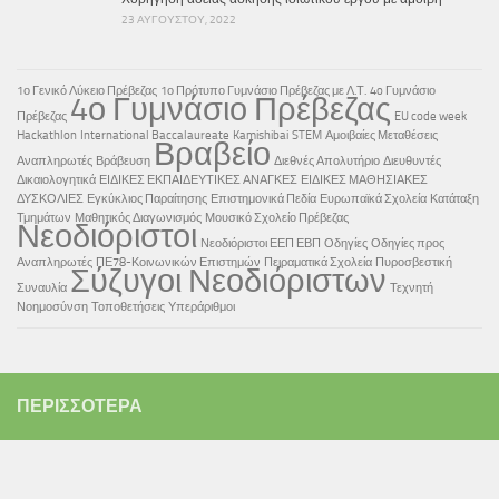
23 ΑΥΓΟΎΣΤΟΥ, 2022
1ο Γενικό Λύκειο Πρέβεζας
1ο Πρότυπο Γυμνάσιο Πρέβεζας με Λ.Τ.
4o Γυμνάσιο
4ο Γυμνάσιο Πρέβεζας
Πρέβεζας
EU code week
Hackathlon
International Baccalaureate
Kamishibai
STEM
Αμοιβαίες Μεταθέσεις
Βραβείο
Αναπληρωτές
Βράβευση
Διεθνές Απολυτήριο
Διευθυντές
Δικαιολογητικά
ΕΙΔΙΚΕΣ ΕΚΠΑΙΔΕΥΤΙΚΕΣ ΑΝΑΓΚΕΣ
ΕΙΔΙΚΕΣ ΜΑΘΗΣΙΑΚΕΣ
ΔΥΣΚΟΛΙΕΣ
Εγκύκλιος Παραίτησης
Επιστημονικά Πεδία
Ευρωπαϊκά Σχολεία
Κατάταξη
Τμημάτων
Μαθητικός Διαγωνισμός
Μουσικό Σχολείο Πρέβεζας
Νεοδιόριστοι
Νεοδιόριστοι ΕΕΠ ΕΒΠ
Οδηγίες
Οδηγίες προς
Αναπληρωτές
ΠΕ78-Κοινωνικών Επιστημών
Πειραματικά Σχολεία
Πυροσβεστική
Σύζυγοι Νεοδιόριστων
Συναυλία
Τεχνητή
Νοημοσύνση
Τοποθετήσεις
Υπεράριθμοι
ΠΕΡΙΣΣΌΤΕΡΑ