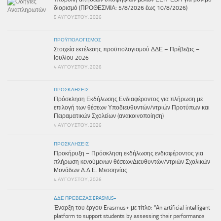
διορισμό (ΠΡΟΘΕΣΜΙΑ: 5/8/2026 έως 10/8/2026)
5 ΑΥΓΟΎΣΤΟΥ, 2026
ΠΡΟΫΠΟΛΟΓΙΣΜΌΣ
Στοιχεία εκτέλεσης προϋπολογισμού ΔΔΕ – Πρέβεζας –
Ιουλίου 2026
4 ΑΥΓΟΎΣΤΟΥ, 2026
ΠΡΟΣΚΛΉΣΕΙΣ
Πρόσκληση Εκδήλωσης Ενδιαφέροντος για πλήρωση με
επιλογή των θέσεων Υποδιευθυντών/ντριών Προτύπων και
Πειραματικών Σχολείων (ανακοινοποίηση)
4 ΑΥΓΟΎΣΤΟΥ, 2026
ΠΡΟΣΚΛΉΣΕΙΣ
Προκήρυξη – Πρόσκληση εκδήλωσης ενδιαφέροντος για
πλήρωση κενούμενων θέσεωνΔιευθυντών/ντριών Σχολικών
Μονάδων Δ.Δ.Ε. Μεσσηνίας
4 ΑΥΓΟΎΣΤΟΥ, 2026
ΔΔΕ ΠΡΕΒΕΖΑΣ ERASMUS+
Έναρξη του έργου Erasmus+ με τίτλο: “An artificial intelligent
platform to support students by assessing their performance