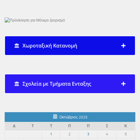
Χωροταξική Κατανομή
Σχολεία με Τμήματα Ενταξης
Οκτώβριος 2025
Δ
Τ
Τ
Π
Π
Σ
Κ
1
2
3
4
5