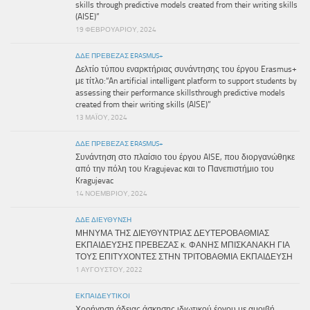
skills through predictive models created from their writing skills
(AISE)”
19 ΦΕΒΡΟΥΑΡΊΟΥ, 2024
ΔΔΕ ΠΡΕΒΕΖΑΣ ERASMUS+
Δελτίο τύπου εναρκτήριας συνάντησης του έργου Erasmus+
με τίτλο:“An artificial intelligent platform to support students by
assessing their performance skillsthrough predictive models
created from their writing skills (AISE)”
13 ΜΑΪ́ΟΥ, 2024
ΔΔΕ ΠΡΕΒΕΖΑΣ ERASMUS+
Συνάντηση στο πλαίσιο του έργου AISE, που διοργανώθηκε
από την πόλη του Kragujevac και το Πανεπιστήμιο του
Kragujevac
14 ΝΟΕΜΒΡΊΟΥ, 2024
ΔΔΕ ΔΙΕΎΘΥΝΣΗ
ΜΗΝΥΜΑ ΤΗΣ ΔΙΕΥΘΥΝΤΡΙΑΣ ΔΕΥΤΕΡΟΒΑΘΜΙΑΣ
ΕΚΠΑΙΔΕΥΣΗΣ ΠΡΕΒΕΖΑΣ κ. ΦΑΝΗΣ ΜΠΙΣΚΑΝΑΚΗ ΓΙΑ
ΤΟΥΣ ΕΠΙΤΥΧΟΝΤΕΣ ΣΤΗΝ ΤΡΙΤΟΒΑΘΜΙΑ ΕΚΠΑΙΔΕΥΣΗ
1 ΑΥΓΟΎΣΤΟΥ, 2022
ΕΚΠΑΙΔΕΥΤΙΚΟΊ
Χορήγηση άδειας άσκησης ιδιωτικού έργου με αμοιβή