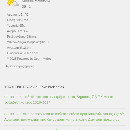
Μερική συννεφιά
28°C
Apparent: 34°C
Πίεση: 1014 mb
Υγρασία: 95%
Άνεμοι: 1 m/s W
Ριπές ανέμου: 9.8 m/s
Υπεριώδης ακτινοβολία (UV): 0
Ανατολή: 6:42 am
Ηλιοβασίλεμα: 8:43 pm
© 2026 Powered by Open-Meteo
Περισσότερες ημέρες...
ΥΠΟΥΡΓΕΊΟ ΠΑΙΔΕΊΑΣ – ΡΟΉ ΕΙΔΉΣΕΩΝ
06-08-26 95 ειδικότητες και 860 τμήματα στις Δημόσιες Σ.Α.Ε.Κ. για το
εκπαιδευτικό έτος 2026-2027
06-08-26 Επικαιροποιούνται τα ανώτατα ετήσια όρια δαπανών για τις Σχολές
Ανώτερης Επαγγελματικής Κατάρτισης και τα Σχολεία Δεύτερης Ευκαιρίας