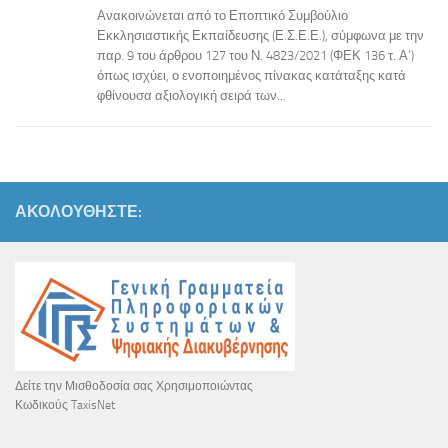
Ανακοινώνεται από το Εποπτικό Συμβούλιο
Εκκλησιαστικής Εκπαίδευσης (Ε.Σ.Ε.Ε.), σύμφωνα με την
παρ. 9 του άρθρου 127 του Ν. 4823/2021 (ΦΕΚ 136 τ. Α’)
όπως ισχύει, ο ενοποιημένος πίνακας κατάταξης κατά
φθίνουσα αξιολογική σειρά των...
ΑΚΟΛΟΥΘΉΣΤΕ:
Δείτε την Μισθοδοσία σας Χρησιμοποιώντας
Κωδικούς TaxisNet