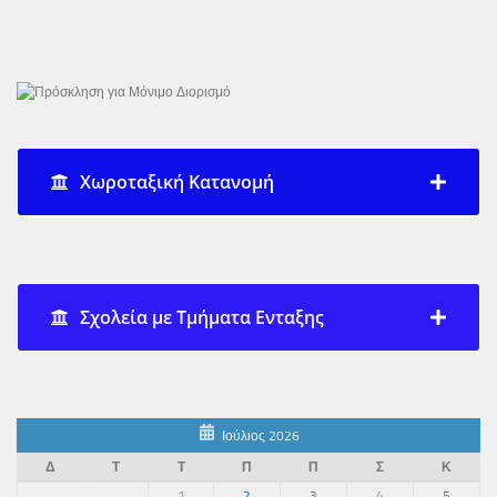
Χωροταξική Κατανομή
Σχολεία με Τμήματα Ενταξης
Ιούλιος 2026
Δ
Τ
Τ
Π
Π
Σ
Κ
1
2
3
4
5